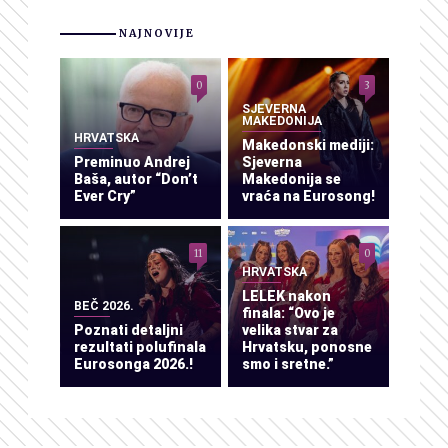
NAJNOVIJE
0
3
SJEVERNA
MAKEDONIJA
HRVATSKA
Makedonski mediji:
Preminuo Andrej
Sjeverna
Baša, autor “Don’t
Makedonija se
Ever Cry”
vraća na Eurosong!
11
0
HRVATSKA
LELEK nakon
BEČ 2026.
finala: “Ovo je
Poznati detaljni
velika stvar za
rezultati polufinala
Hrvatsku, ponosne
Eurosonga 2026.!
smo i sretne.”