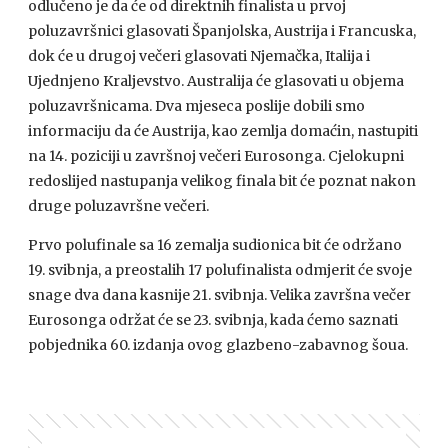
odlučeno je da će od direktnih finalista u prvoj
poluzavršnici glasovati Španjolska, Austrija i Francuska,
dok će u drugoj večeri glasovati Njemačka, Italija i
Ujednjeno Kraljevstvo. Australija će glasovati u objema
poluzavršnicama. Dva mjeseca poslije dobili smo
informaciju da će Austrija, kao zemlja domaćin, nastupiti
na 14. poziciji u završnoj večeri Eurosonga. Cjelokupni
redoslijed nastupanja velikog finala bit će poznat nakon
druge poluzavršne večeri.
Prvo polufinale sa 16 zemalja sudionica bit će održano
19. svibnja, a preostalih 17 polufinalista odmjerit će svoje
snage dva dana kasnije 21. svibnja. Velika završna večer
Eurosonga održat će se 23. svibnja, kada ćemo saznati
pobjednika 60. izdanja ovog glazbeno-zabavnog šoua.