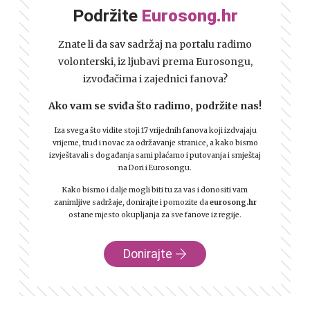
Podržite
Eurosong.hr
Znate li da sav sadržaj na portalu radimo
volonterski, iz ljubavi prema Eurosongu,
izvođačima i zajednici fanova?
Ako vam se sviđa što radimo, podržite nas!
Iza svega što vidite stoji 17 vrijednih fanova koji izdvajaju
vrijeme, trud i novac za održavanje stranice, a kako bismo
izvještavali s događanja sami plaćamo i putovanja i smještaj
na Dori i Eurosongu.
Kako bismo i dalje mogli biti tu za vas i donositi vam
zanimljive sadržaje, donirajte i pomozite da
eurosong.hr
ostane mjesto okupljanja za sve fanove iz regije.
Donirajte