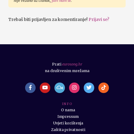
nije vezano uz članak,
javi nam se
.
Trebaš biti prijavljen za komentiranje!
Prijavi se?
Prati
eurosong.hr
na društvenim mrežama
I N F O
O nama
Impressum
Uvjeti korištenja
Zaštita privatnosti