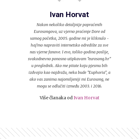
Ivan Horvat
Nakon nekoliko detaljnije popraćenih
Eurosongova, uz vjerno praćenje Dore od
samog početka, 2005. godine mi je kliknulo -
haj'mo napraviti internetsko odredište za sve
nas vjerne fanove. I evo, toliko godina poslije,
svakodnevno ponosno utipkavam "eurosong.hr"
u preglednik. Ako me pitate koju pjesmu bih
izdvojio kao najdražu, neka bude "Euphoria", a
ako vas zanima najomiljeniji mi Eurosong, ne
mogu se odlučiti između 2003. i 2016.
Više članaka od
Ivan Horvat