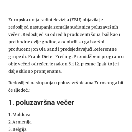
Europska unija radiotelevizija (EBU) objavila je
redoslijed nastupanja zemalja sudionica poluzavršnih
večeri. Redoslijed su odredili producenti šoua, baš kao i
prethodne dvije godine, a odobrili su ga izvršni
producent Jon Ola Sand i predsjedavajući Referentne
grupe dr. Frank Dieter Freiling. Promidžbeni program u
obje večeri određen je nakon 5. i 12. pjesme. Ipak, to je i
dalje sklono promjenama.
Redoslijed nastupanja u poluzavršnicama Eurosonga bit
će sljedeći:
1. poluzavršna večer
Moldova
Armenija
Belgija