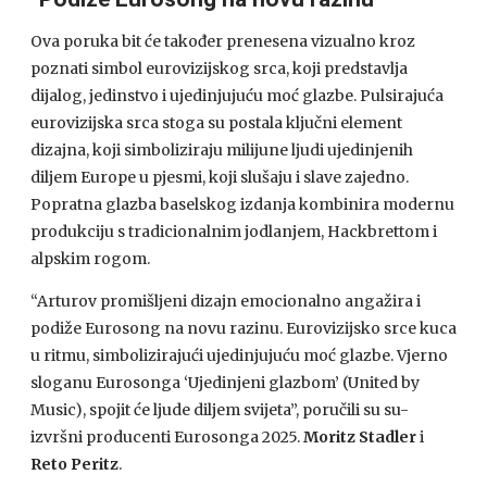
Ova poruka bit će također prenesena vizualno kroz
poznati simbol eurovizijskog srca, koji predstavlja
dijalog, jedinstvo i ujedinjujuću moć glazbe. Pulsirajuća
eurovizijska srca stoga su postala ključni element
dizajna, koji simboliziraju milijune ljudi ujedinjenih
diljem Europe u pjesmi, koji slušaju i slave zajedno.
Popratna glazba baselskog izdanja kombinira modernu
produkciju s tradicionalnim jodlanjem, Hackbrettom i
alpskim rogom.
“Arturov promišljeni dizajn emocionalno angažira i
podiže Eurosong na novu razinu. Eurovizijsko srce kuca
u ritmu, simbolizirajući ujedinjujuću moć glazbe. Vjerno
sloganu Eurosonga ‘Ujedinjeni glazbom’ (United by
Music), spojit će ljude diljem svijeta”, poručili su su-
izvršni producenti Eurosonga 2025.
Moritz Stadler
i
Reto Peritz
.