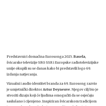
Predstavnici domaćina Eurosonga 2025.
Basela
,
švicarske televizije SRG SSR i Europske radiotelevizijske
unije okupili su se danas kako bi predstavili logo 69.
izdanja natjecanja.
Vizualni i audio identitet branda za 69. Eurosong razvio
je umjetnički direktor
Artur Deyneuve
. Njegov cilj bio je
stvoriti dizajn koji će ljudima omogućiti da se osjećaju
saslušano i cijenjeno. Inspiriran švicarskom tradicijom