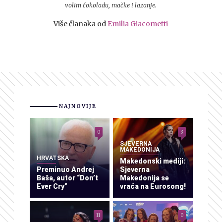
volim čokoladu, mačke i lazanje.
Više članaka od
Emilia Giacometti
NAJNOVIJE
0
3
SJEVERNA
MAKEDONIJA
HRVATSKA
Makedonski mediji:
Preminuo Andrej
Sjeverna
Baša, autor “Don’t
Makedonija se
Ever Cry”
vraća na Eurosong!
11
0