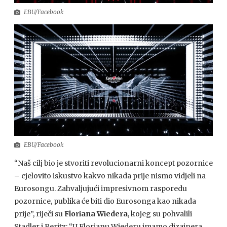
EBU/Facebook
EBU/Facebook
“Naš cilj bio je stvoriti revolucionarni koncept pozornice
– cjelovito iskustvo kakvo nikada prije nismo vidjeli na
Eurosongu. Zahvaljujući impresivnom rasporedu
pozornice, publika će biti dio Eurosonga kao nikada
prije”, riječi su
Floriana Wiedera
, kojeg su pohvalili
Stadler i Peritz: “U Florianu Wiederu imamo dizajnera