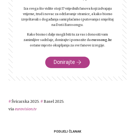
Iza svega što vidite stoji 17 vrijednih fanova koji izdvajaju
vrijeme, trud i novac za održavanje stranice, a kako bismo
izvještavali s događanja sami plaćamo i putovanja i smještaj
na Dori i Eurosongu.
Kako bismo i dalje mogli biti tu za vas i donositi vam
zanimljive sadržaje, donirajte i pomozite da
eurosong.hr
ostane mjesto okupljanja za sve fanove iz regije.
Donirajte
Švicarska 2025.
Basel 2025.
via
eurovision.tv
PODIJELI ČLANAK