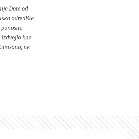
nje Dore od
tsko odredište
no ponosno
 izdvojio kao
Eurosong, ne