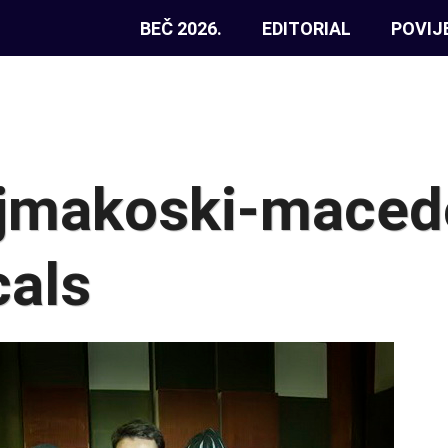
BEČ 2026.
EDITORIAL
POVIJ
ajmakoski-maced
cals