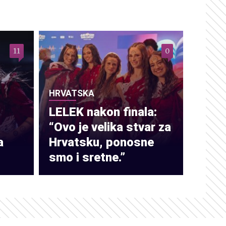
11
0
HRVATSKA
LELEK nakon finala:
“Ovo je velika stvar za
a
Hrvatsku, ponosne
smo i sretne.”