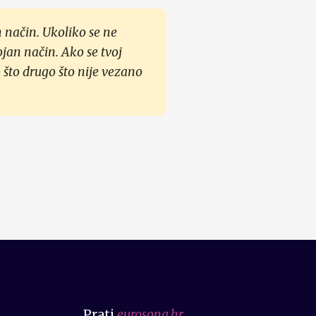
 način. Ukoliko se ne
ojan način. Ako se tvoj
 što drugo što nije vezano
Prati
eurosong.hr