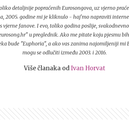
liko detaljnije popraćenih Eurosongova, uz vjerno praće
, 2005. godine mi je kliknulo - haj'mo napraviti interne
s vjerne fanove. I evo, toliko godina poslije, svakodnev
urosong.hr" u preglednik. Ako me pitate koju pjesmu bih
eka bude "Euphoria", a ako vas zanima najomiljeniji mi 
mogu se odlučiti između 2003. i 2016.
Više članaka od
Ivan Horvat