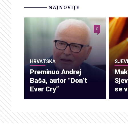
NAJNOVIJE
0
HRVATSKA
SJEV
Preminuo Andrej
Make
Baša, autor “Don’t
Sje
Ever Cry”
se v