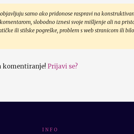
objavljuju samo ako pridonose raspravi na konstruktivan
 komentarom, slobodno iznesi svoje mišljenje ali na prist
čke ili stilske pogreške, problem s web stranicom ili bilo
za komentiranje!
Prijavi se?
I N F O