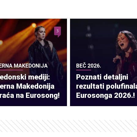
3
ERNA MAKEDONIJA
BEČ 2026.
donski mediji:
Poznati detaljni
verna Makedonija
rezultati polufinal
raća na Eurosong!
Eurosonga 2026.!