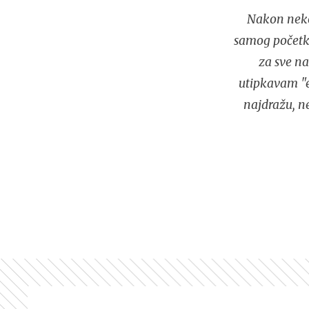
Nakon neko
samog početka
za sve na
utipkavam "e
najdražu, n