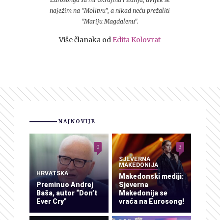
naježim na "Molitvu", a nikad neću prežaliti
"Mariju Magdalenu".
Više članaka od
Edita Kolovrat
NAJNOVIJE
0
3
SJEVERNA
MAKEDONIJA
HRVATSKA
Makedonski mediji:
Preminuo Andrej
Sjeverna
Baša, autor “Don’t
Makedonija se
Ever Cry”
vraća na Eurosong!