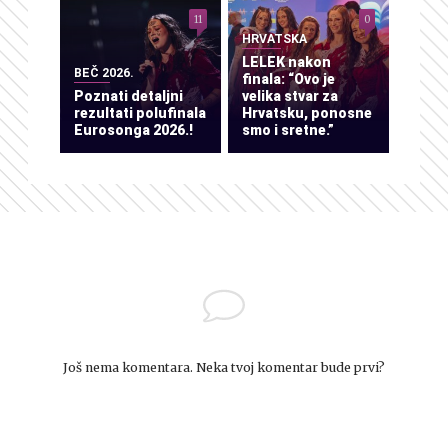
11
0
HRVATSKA
LELEK nakon
BEČ 2026.
finala: “Ovo je
Poznati detaljni
velika stvar za
rezultati polufinala
Hrvatsku, ponosne
Eurosonga 2026.!
smo i sretne.”
Još nema komentara. Neka tvoj komentar bude prvi?