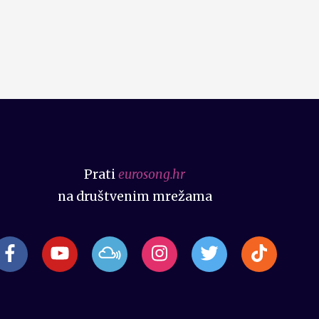
Prati
eurosong.hr
na društvenim mrežama