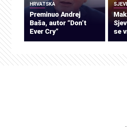
HRVATSKA
SJEV
Preminuo Andrej
Make
Baša, autor “Don’t
Sje
Ever Cry”
se v