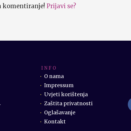
za komentiranje!
Prijavi se?
I N F O
O nama
Impressum
Uvjeti korištenja
Zaštita privatnosti
.
Oglašavanje
Kontakt