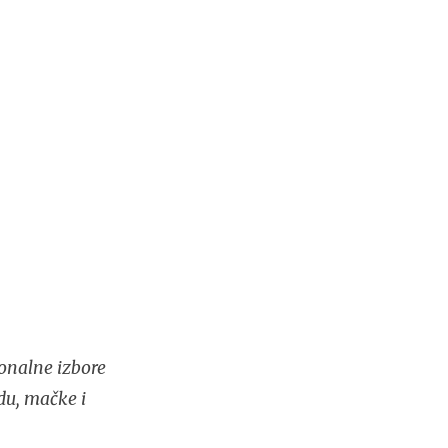
onalne izbore
du, mačke i