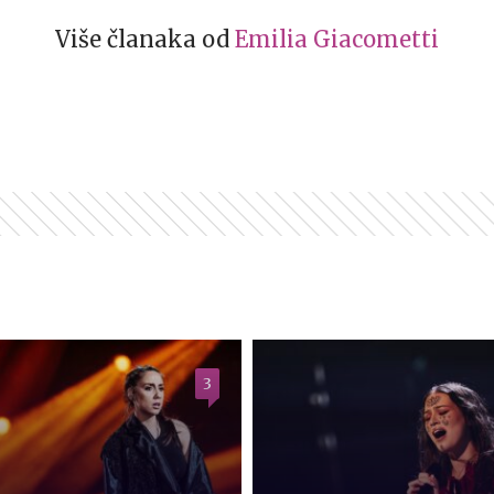
Više članaka od
Emilia Giacometti
3