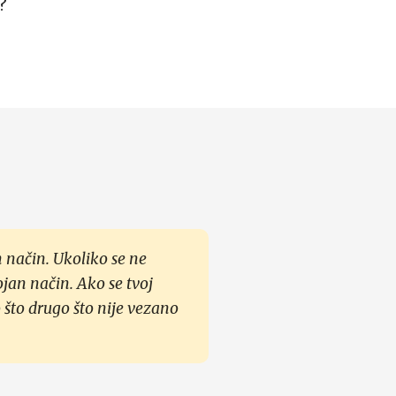
?
 način. Ukoliko se ne
ojan način. Ako se tvoj
 što drugo što nije vezano