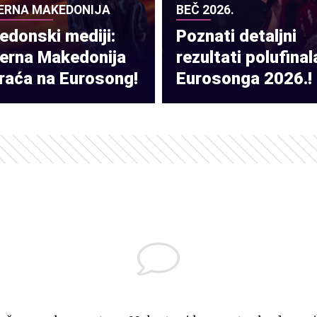
ERNA MAKEDONIJA
BEČ 2026.
donski mediji:
Poznati detaljni
verna Makedonija
rezultati polufinal
raća na Eurosong!
Eurosonga 2026.!