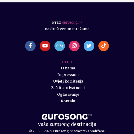
Prati
eurosong.hr
na društvenim mrežama
I N F O
O nama
Impressum
Uvjeti korištenja
Zaštita privatnosti
Oglašavanje
Kontakt
vaša
eurosong
destinacija
© 2005. - 2026. Eurosong.hr. Sva prava pridržana.