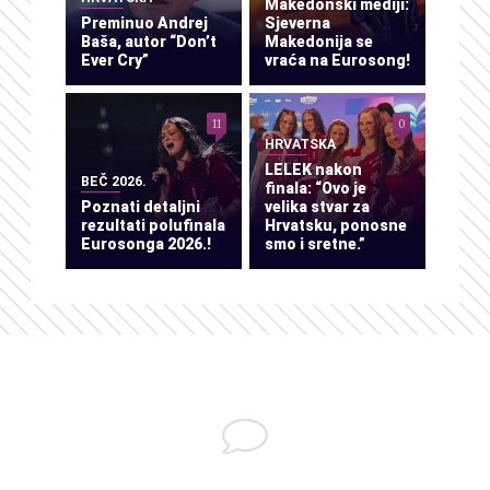
Makedonski mediji:
Preminuo Andrej
Sjeverna
Baša, autor “Don’t
Makedonija se
Ever Cry”
vraća na Eurosong!
11
0
HRVATSKA
LELEK nakon
BEČ 2026.
finala: “Ovo je
Poznati detaljni
velika stvar za
rezultati polufinala
Hrvatsku, ponosne
Eurosonga 2026.!
smo i sretne.”