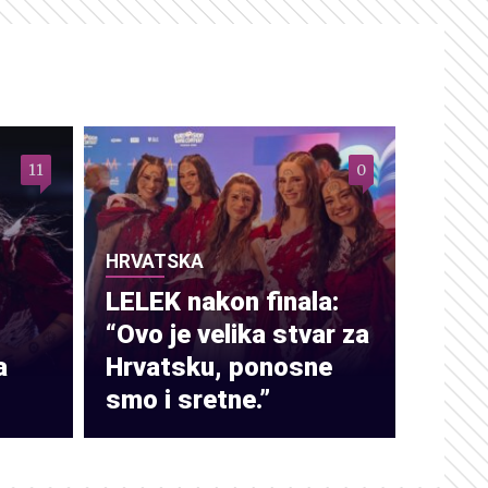
11
0
HRVATSKA
LELEK nakon finala:
“Ovo je velika stvar za
a
Hrvatsku, ponosne
smo i sretne.”