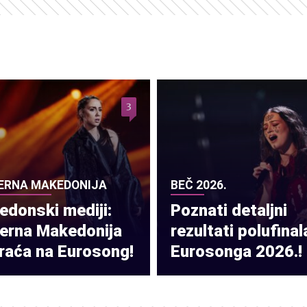
3
ERNA MAKEDONIJA
BEČ 2026.
donski mediji:
Poznati detaljni
verna Makedonija
rezultati polufinal
raća na Eurosong!
Eurosonga 2026.!