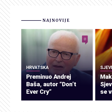
NAJNOVIJE
0
HRVATSKA
SJEV
Preminuo Andrej
Make
Baša, autor “Don’t
Sje
Ever Cry”
se v