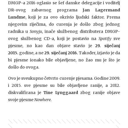
DMGP-a 2016 oglasio se šef danske delegacije i voditelj
DR-ovog zabavnog programa
Jan Lagermand
Lundme
, koji je za ovo okrivio ljudski faktor. Prema
njegovim riječima, do curenja je došlo zbog jednog
radnika u
Sonyju
, inače službenog distributera DMGP-
ovog službenog CD-a, koji je postavio na
Spotify
sve
pjesme, no kao dan objave stavio je
29. siječanj
2015.
godine, a ne
29. siječanj 2016.
Također, izjavio je da
bi pjesme ionako bile objavljene, no žao mu je što je
došlo do ovoga.
Ovo je sveukupno četvrto curenje pjesama. Godine 2009.
i 2015. sve pjesme su bile objavljene ranije, a 2012.
diskvalifirana je
Tine Lynggaard
zbog ranije objave
svoje pjesme
Nowhere.