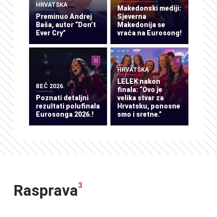
HRVATSKA
Makedonski mediji:
Preminuo Andrej
Sjeverna
Baša, autor “Don’t
Makedonija se
Ever Cry”
vraća na Eurosong!
11
0
HRVATSKA
LELEK nakon
BEČ 2026.
finala: “Ovo je
Poznati detaljni
velika stvar za
rezultati polufinala
Hrvatsku, ponosne
Eurosonga 2026.!
smo i sretne.”
3
Rasprava