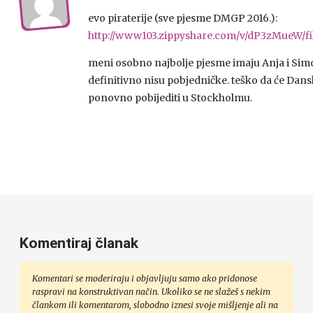
evo piraterije (sve pjesme DMGP 2016.):
http://www103.zippyshare.com/v/dP3zMueW/fi
meni osobno najbolje pjesme imaju Anja i Simo
definitivno nisu pobjedničke. teško da će Dan
ponovno pobijediti u Stockholmu.
Komentiraj članak
Komentari se moderiraju i objavljuju samo ako pridonose
raspravi na konstruktivan način. Ukoliko se ne slažeš s nekim
člankom ili komentarom, slobodno iznesi svoje mišljenje ali na