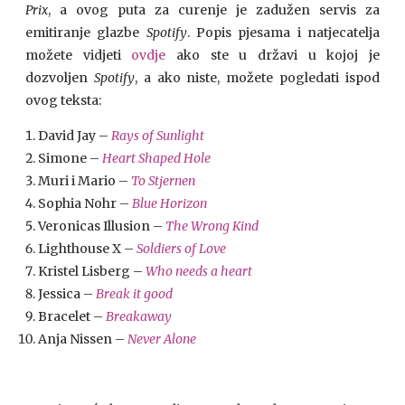
Prix
, a ovog puta za curenje je zadužen servis za
emitiranje glazbe
Spotify
. Popis pjesama i natjecatelja
možete vidjeti
ovdje
ako ste u državi u kojoj je
dozvoljen
Spotify
, a ako niste, možete pogledati ispod
ovog teksta:
David Jay –
Rays of Sunlight
Simone –
Heart Shaped Hole
Muri i Mario –
To Stjernen
Sophia Nohr –
Blue Horizon
Veronicas Illusion –
The Wrong Kind
Lighthouse X –
Soldiers of Love
Kristel Lisberg –
Who needs a heart
Jessica –
Break it good
Bracelet –
Breakaway
Anja Nissen –
Never Alone