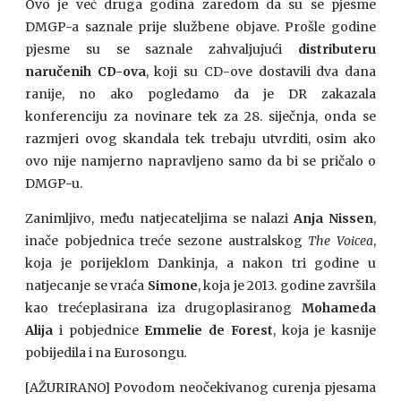
Ovo je već druga godina zaredom da su se pjesme
DMGP-a saznale prije službene objave. Prošle godine
pjesme su se saznale zahvaljujući
distributeru
naručenih CD-ova
, koji su CD-ove dostavili dva dana
ranije, no ako pogledamo da je DR zakazala
konferenciju za novinare tek za 28. siječnja, onda se
razmjeri ovog skandala tek trebaju utvrditi, osim ako
ovo nije namjerno napravljeno samo da bi se pričalo o
DMGP-u.
Zanimljivo, među natjecateljima se nalazi
Anja Nissen
,
inače pobjednica treće sezone australskog
The Voicea
,
koja je porijeklom Dankinja, a nakon tri godine u
natjecanje se vraća
Simone
, koja je 2013. godine završila
kao trećeplasirana iza drugoplasiranog
Mohameda
Alija
i pobjednice
Emmelie de Forest
, koja je kasnije
pobijedila i na Eurosongu
.
[AŽURIRANO] Povodom neočekivanog curenja pjesama