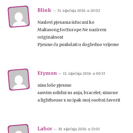
Blink
— 11. siječnja 2016.
u
20:02
Naslovi pjesama isfucani ko
MaltasongforEurope.Ne nazirem
originalnost
Pjesme ću puslušati u dogledno vrijeme
Etymon
— 11. siječnja 2016.
u
00:33
nisu loše pjesme.
sasvim solidni su anja, bracelet, simone
a lighthouse x su ipak moj osobni favorit
Lahor
— 10. siječnja 2016.
u
15:03