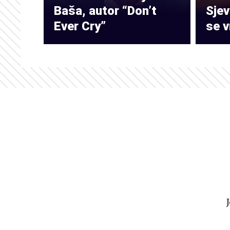
Baša, autor “Don’t
Sje
Ever Cry”
se v