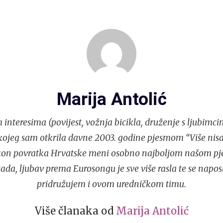
Marija Antolić
nteresima (povijest, vožnja bicikla, druženje s ljubimcima
kojeg sam otkrila davne 2003. godine pjesmom “Više nisa
akon povratka Hrvatske meni osobno najboljom našom p
tada, ljubav prema Eurosongu je sve više rasla te se napos
pridružujem i ovom uredničkom timu.
Više članaka od
Marija Antolić