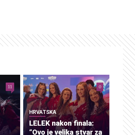
11
0
HRVATSKA
LELEK nakon finala:
“Ovo je velika stvar za