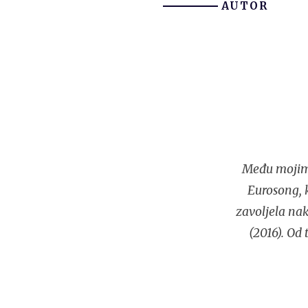
AUTOR
Među mojim i
Eurosong, 
zavoljela n
(2016). Od 