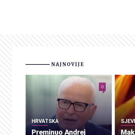
NAJNOVIJE
0
HRVATSKA
SJEV
Preminuo Andrej
Make