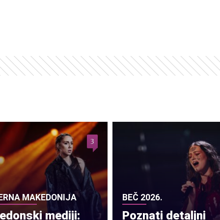
3
ERNA MAKEDONIJA
BEČ 2026.
donski mediji:
Poznati detaljni