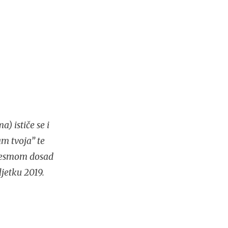
) ističe se i
m tvoja” te
jesmom dosad
ljetku 2019.