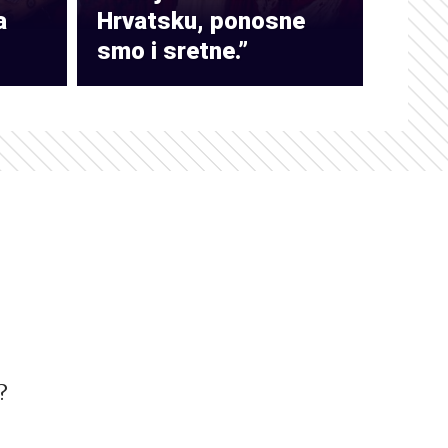
a
Hrvatsku, ponosne
smo i sretne.”
?