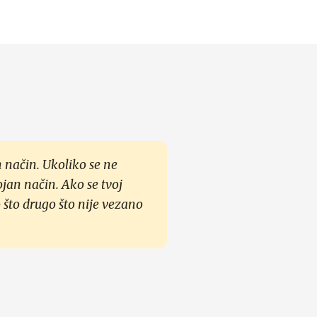
 način. Ukoliko se ne
ojan način. Ako se tvoj
 što drugo što nije vezano