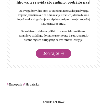
Ako vam se sviđa što radimo, podržite nas!
Iza svega što vidite stoji 17 vrijednih fanova koji izdvajaju
vrijeme, trud i novac za održavanje stranice, a kako bismo
izvještavali s događanja sami plaćamo i putovanja i smještaj
na Dori i Eurosongu.
Kako bismo i dalje mogli biti tu za vas i donositi vam
zanimljive sadržaje, donirajte i pomozite da
eurosong.hr
ostane mjesto okupljanja za sve fanove iz regije.
Donirajte
Europuls
Hrvatska
PODIJELI ČLANAK