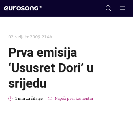
02. veljače 2009. 21:46
Prva emisija
‘Ususret Dori’ u
srijedu
1 min za čitanje
Napiši prvi komentar