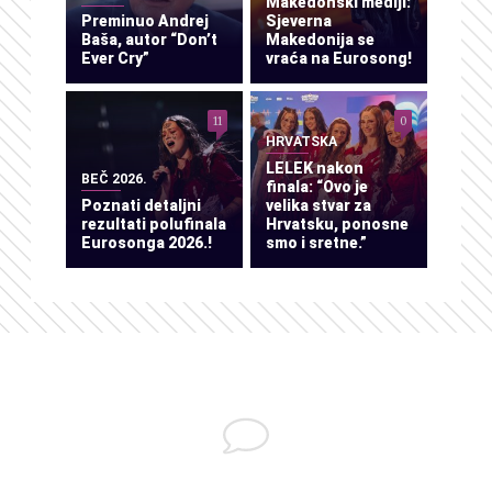
Makedonski mediji:
Preminuo Andrej
Sjeverna
Baša, autor “Don’t
Makedonija se
Ever Cry”
vraća na Eurosong!
11
0
HRVATSKA
LELEK nakon
BEČ 2026.
finala: “Ovo je
Poznati detaljni
velika stvar za
rezultati polufinala
Hrvatsku, ponosne
Eurosonga 2026.!
smo i sretne.”