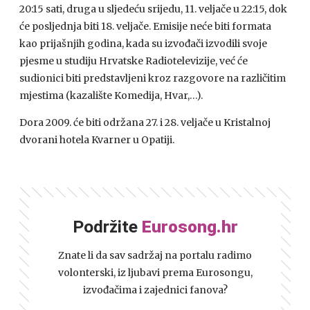
20:15 sati, druga u sljedeću srijedu, 11. veljače u 22:15, dok
će posljednja biti 18. veljače. Emisije neće biti formata
kao prijašnjih godina, kada su izvođači izvodili svoje
pjesme u studiju Hrvatske Radiotelevizije, već će
sudionici biti predstavljeni kroz razgovore na različitim
mjestima (kazalište Komedija, Hvar,…).
Dora 2009. će biti održana 27. i 28. veljače u Kristalnoj
dvorani hotela Kvarner u Opatiji.
Podržite
Eurosong.hr
Znate li da sav sadržaj na portalu radimo
volonterski, iz ljubavi prema Eurosongu,
izvođačima i zajednici fanova?