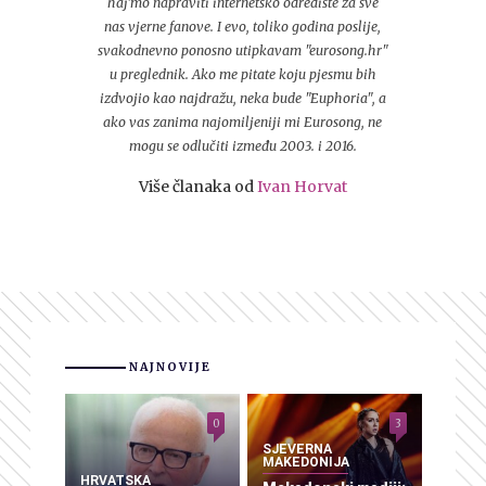
haj'mo napraviti internetsko odredište za sve
nas vjerne fanove. I evo, toliko godina poslije,
svakodnevno ponosno utipkavam "eurosong.hr"
u preglednik. Ako me pitate koju pjesmu bih
izdvojio kao najdražu, neka bude "Euphoria", a
ako vas zanima najomiljeniji mi Eurosong, ne
mogu se odlučiti između 2003. i 2016.
Više članaka od
Ivan Horvat
NAJNOVIJE
0
3
SJEVERNA
MAKEDONIJA
HRVATSKA