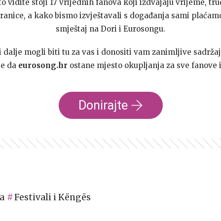
to vidite stoji 17 vrijednih fanova koji izdvajaju vrijeme, tru
ranice, a kako bismo izvještavali s događanja sami plaćamo
smještaj na Dori i Eurosongu.
dalje mogli biti tu za vas i donositi vam zanimljive sadržaj
te da
eurosong.hr
ostane mjesto okupljanja za sve fanove i
Donirajte
a
Festivali i Këngës