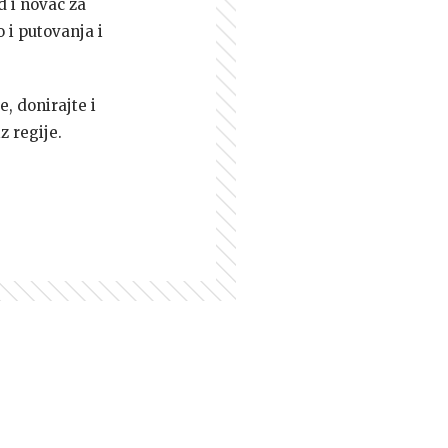
d i novac za
 i putovanja i
e, donirajte i
z regije.