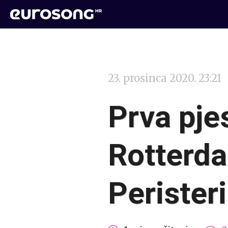
23. prosinca 2020. 23:21
Prva pje
Rotterda
Peristeri