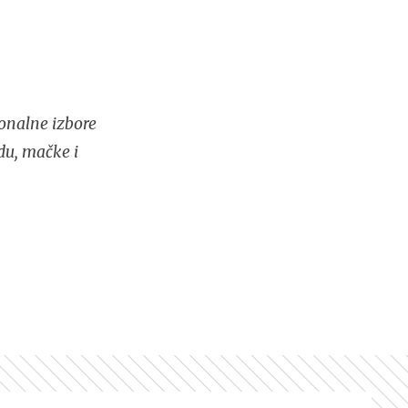
onalne izbore
du, mačke i