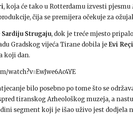
ri
, koja će tako u Rotterdamu izvesti pjesmu
rodukcije, čija se premijera očekuje za ožuja
e
Sardiju Strugaju
, dok je treće mjesto pripal
du Gradskog vijeća Tirane dobila je
Evi Reç
a koji dan.
com/watch?v=EwJwe6Ac4YE
atjecanje bilo posebno po tome što se održa
 ispred tiranskog Arheološkog muzeja, a nast
edini segment koji je išao uživo jest dodjela 