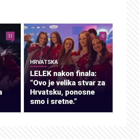
11
0
HRVATSKA
LELEK nakon finala:
“Ovo je velika stvar za
a
Hrvatsku, ponosne
smo i sretne.”