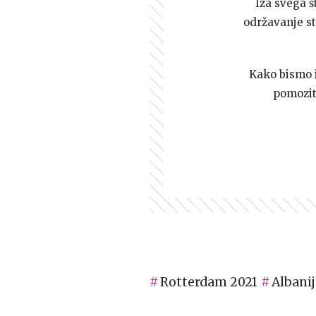
Iza svega š
održavanje st
Kako bismo i 
pomozi
Rotterdam 2021
Albanij