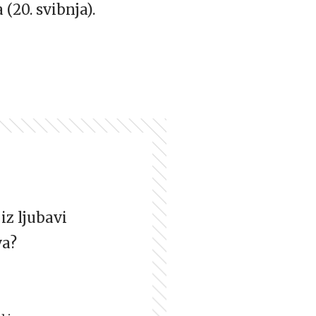
(20. svibnja).
iz ljubavi
va?