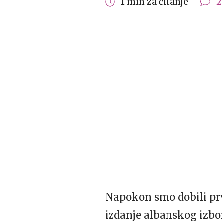
1 min za čitanje
2
Napokon smo dobili prv
izdanje albanskog izbo