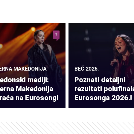
3
ERNA MAKEDONIJA
BEČ 2026.
donski mediji:
Poznati detaljni
verna Makedonija
rezultati polufinal
raća na Eurosong!
Eurosonga 2026.!