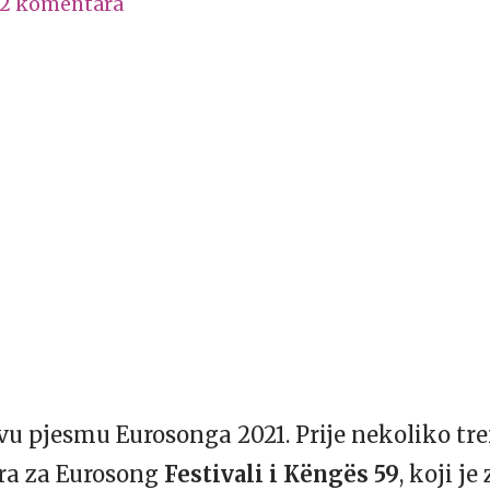
2 komentara
u pjesmu Eurosonga 2021. Prije nekoliko tren
ra za Eurosong
Festivali i Këngës
59
, koji j