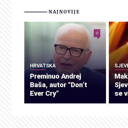
NAJNOVIJE
0
HRVATSKA
SJEV
Preminuo Andrej
Make
Baša, autor “Don’t
Sje
Ever Cry”
se v