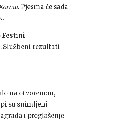
Karma
. Pjesma će sada
k.
o
Festini
i
. Službeni rezultati
valo na otvorenom,
upi su snimljeni
nagrada i proglašenje