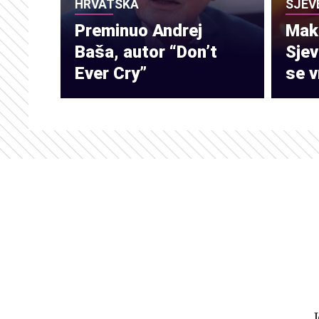
HRVATSKA
SJEV
Preminuo Andrej
Make
Baša, autor “Don’t
Sje
Ever Cry”
se v