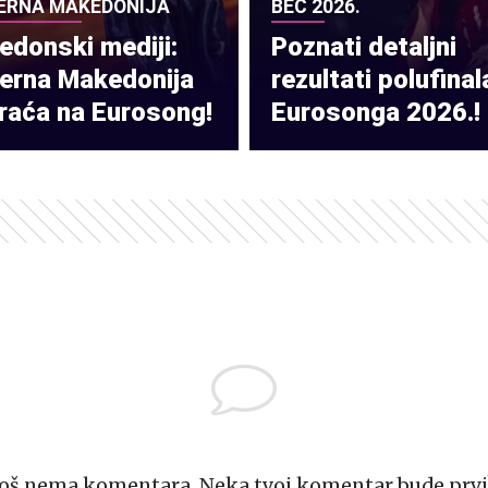
ERNA MAKEDONIJA
BEČ 2026.
donski mediji:
Poznati detaljni
verna Makedonija
rezultati polufinal
raća na Eurosong!
Eurosonga 2026.!
Još nema komentara. Neka tvoj komentar bude prvi