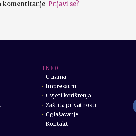
za komentiranje!
Prijavi se?
I N F O
O nama
Impressum
Uvjeti korištenja
Zaštita privatnosti
.
Oglašavanje
Kontakt