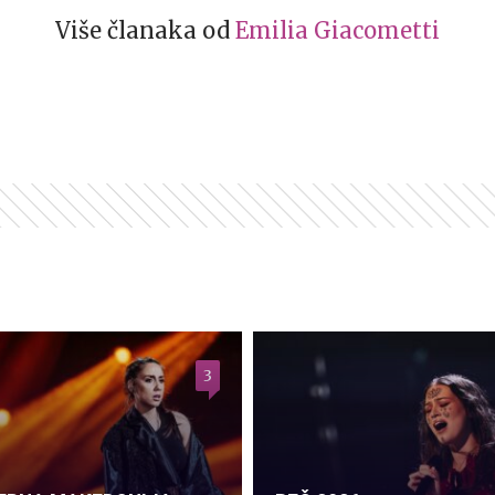
Više članaka od
Emilia Giacometti
3