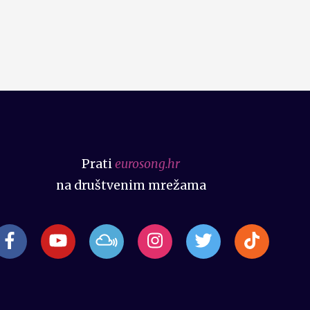
Prati
eurosong.hr
na društvenim mrežama