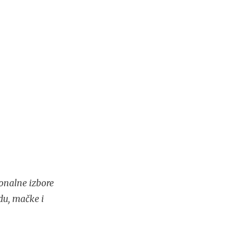
onalne izbore
du, mačke i