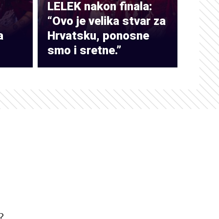
LELEK nakon finala:
“Ovo je velika stvar za
a
Hrvatsku, ponosne
smo i sretne.”
?