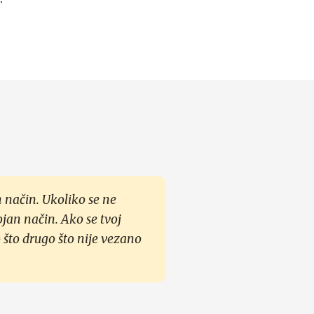
 način. Ukoliko se ne
ojan način. Ako se tvoj
 što drugo što nije vezano