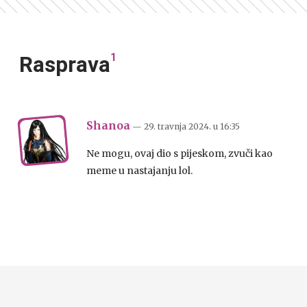
1
Rasprava
Shanoa
— 29. travnja 2024.
u
16:35
Ne mogu, ovaj dio s pijeskom, zvuči kao
meme u nastajanju lol.