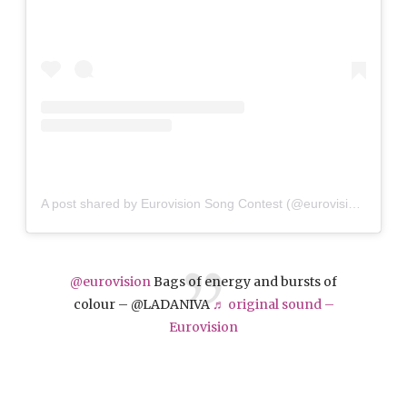
A post shared by Eurovision Song Contest (@eurovision)
@eurovision
Bags of energy and bursts of
colour – @LADANIVA
♬ original sound –
Eurovision