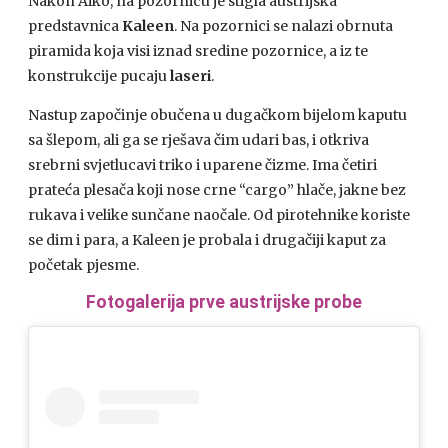
Nakon Aiko, na pozornicu je stigla austrijska
predstavnica
Kaleen
. Na pozornici se nalazi obrnuta
piramida koja visi iznad sredine pozornice, a iz te
konstrukcije pucaju
laseri
.
Nastup započinje obučena u dugačkom bijelom kaputu
sa šlepom, ali ga se rješava čim udari bas, i otkriva
srebrni svjetlucavi triko i uparene čizme. Ima četiri
prateća plesača koji nose crne “cargo” hlače, jakne bez
rukava i velike sunčane naočale. Od pirotehnike koriste
se dim i para, a Kaleen je probala i drugačiji kaput za
početak pjesme.
Fotogalerija prve austrijske probe