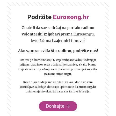
Podržite
Eurosong.hr
Znate li da sav sadržaj na portalu radimo
volonterski, iz ljubavi prema Eurosongu,
izvođačima i zajednici fanova?
Ako vam se sviđa što radimo, podržite nas!
Iza svega što vidite stoji 17 vrijednih fanova koji izdvajaju
vrijeme, trud i novac za održavanje stranice, a kako bismo
izvještavali s događanja sami plaćamo i putovanja i smještaj
na Dori i Eurosongu.
Kako bismo i dalje mogli biti tu za vas i donositi vam
zanimljive sadržaje, donirajte i pomozite da
eurosong.hr
ostane mjesto okupljanja za sve fanove iz regije.
Donirajte