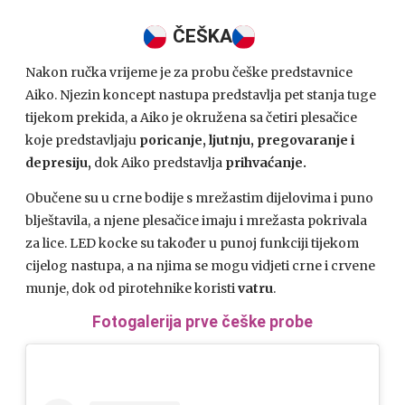
ČEŠKA
Nakon ručka vrijeme je za probu češke predstavnice
Aiko. Njezin koncept nastupa predstavlja pet stanja tuge
tijekom prekida, a Aiko je okružena sa četiri plesačice
koje predstavljaju
poricanje, ljutnju, pregovaranje i
depresiju,
dok Aiko predstavlja
prihvaćanje.
Obučene su u crne bodije s mrežastim dijelovima i puno
blještavila, a njene plesačice imaju i mrežasta pokrivala
za lice. LED kocke su također u punoj funkciji tijekom
cijelog nastupa, a na njima se mogu vidjeti crne i crvene
munje, dok od pirotehnike koristi
vatru
.
Fotogalerija prve češke probe