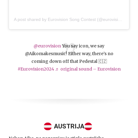
A post shared by Eurovision Song Contest (@eurovision)
@eurovision
You say icon, we say
@Aikomakesmusic! Either way, there’s no
coming down off that Pedestal 🇨🇿
#Eurovision2024
♬ original sound – Eurovision
AUSTRIJA