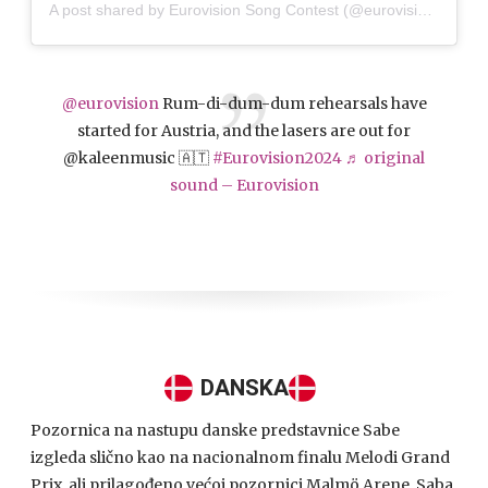
A post shared by Eurovision Song Contest (@eurovision)
@eurovision
Rum-di-dum-dum rehearsals have
started for Austria, and the lasers are out for
@kaleenmusic 🇦🇹
#Eurovision2024
♬ original
sound – Eurovision
DANSKA
Pozornica na nastupu danske predstavnice Sabe
izgleda slično kao na nacionalnom finalu Melodi Grand
Prix, ali prilagođeno većoj pozornici Malmö Arene. Saba