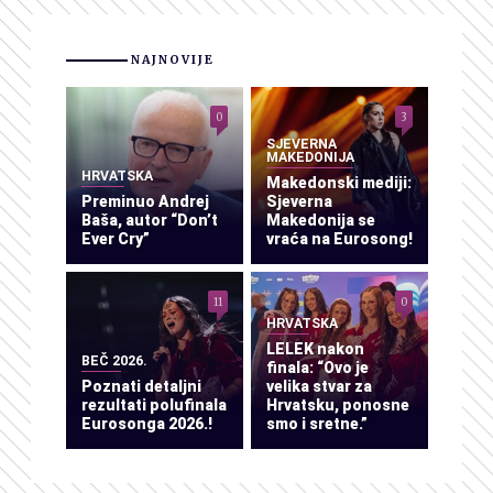
NAJNOVIJE
0
3
SJEVERNA
MAKEDONIJA
HRVATSKA
Makedonski mediji:
Preminuo Andrej
Sjeverna
Baša, autor “Don’t
Makedonija se
Ever Cry”
vraća na Eurosong!
11
0
HRVATSKA
LELEK nakon
BEČ 2026.
finala: “Ovo je
Poznati detaljni
velika stvar za
rezultati polufinala
Hrvatsku, ponosne
Eurosonga 2026.!
smo i sretne.”