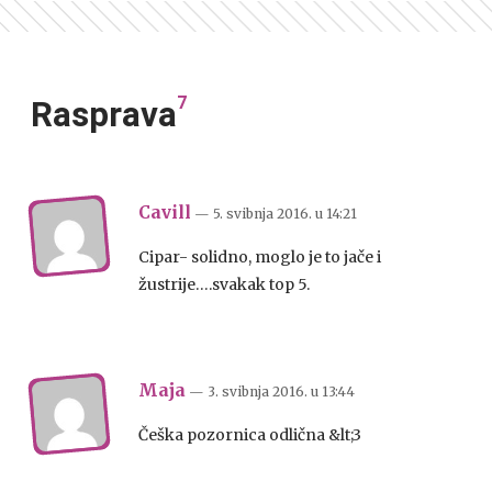
7
Rasprava
Cavill
— 5. svibnja 2016.
u
14:21
Cipar- solidno, moglo je to jače i
žustrije….svakak top 5.
Maja
— 3. svibnja 2016.
u
13:44
Češka pozornica odlična &lt;3