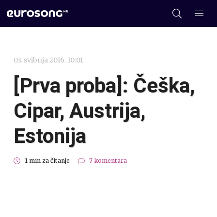
03. svibnja 2016. 10:01
[Prva proba]: Češka,
Cipar, Austrija,
Estonija
1 min za čitanje
7 komentara