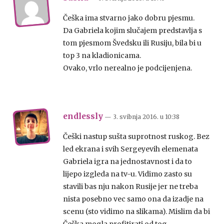
Češka ima stvarno jako dobru pjesmu.
Da Gabriela kojim slučajem predstavlja s
tom pjesmom Švedsku ili Rusiju, bila bi u
top 3 na kladionicama.
Ovako, vrlo nerealno je podcijenjena.
endlessly
— 3. svibnja 2016.
u
10:38
Češki nastup sušta suprotnost ruskog. Bez
led ekrana i svih Sergeyevih elemenata
Gabriela igra na jednostavnost i da to
lijepo izgleda na tv-u. Vidimo zasto su
stavili bas nju nakon Rusije jer ne treba
nista posebno vec samo ona da izadje na
scenu (sto vidimo na slikama). Mislim da bi