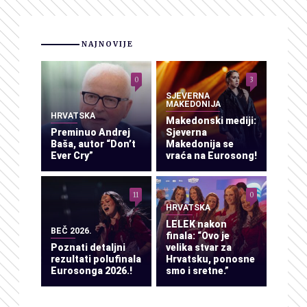
NAJNOVIJE
0
3
SJEVERNA
MAKEDONIJA
HRVATSKA
Makedonski mediji:
Preminuo Andrej
Sjeverna
Baša, autor “Don’t
Makedonija se
Ever Cry”
vraća na Eurosong!
11
0
HRVATSKA
LELEK nakon
BEČ 2026.
finala: “Ovo je
Poznati detaljni
velika stvar za
rezultati polufinala
Hrvatsku, ponosne
Eurosonga 2026.!
smo i sretne.”