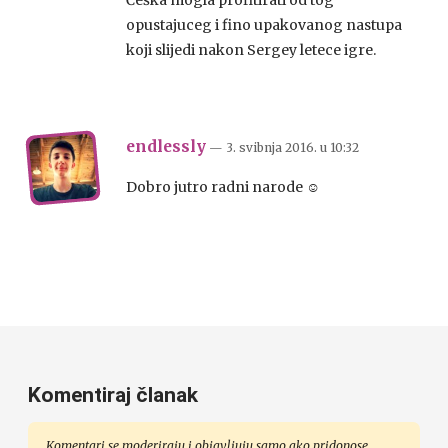
Češka mogla profitirati od tog
opustajuceg i fino upakovanog nastupa
koji slijedi nakon Sergey letece igre.
endlessly
— 3. svibnja 2016.
u
10:32
Dobro jutro radni narode ☺
Komentiraj članak
Komentari se moderiraju i objavljuju samo ako pridonose