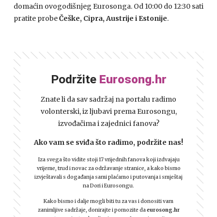
domaćin ovogodišnjeg Eurosonga. Od 10:00 do 12:30 sati
pratite probe
Češke, Cipra, Austrije i Estonije
.
Podržite
Eurosong.hr
Znate li da sav sadržaj na portalu radimo
volonterski, iz ljubavi prema Eurosongu,
izvođačima i zajednici fanova?
Ako vam se sviđa što radimo, podržite nas!
Iza svega što vidite stoji 17 vrijednih fanova koji izdvajaju
vrijeme, trud i novac za održavanje stranice, a kako bismo
izvještavali s događanja sami plaćamo i putovanja i smještaj
na Dori i Eurosongu.
Kako bismo i dalje mogli biti tu za vas i donositi vam
zanimljive sadržaje, donirajte i pomozite da
eurosong.hr