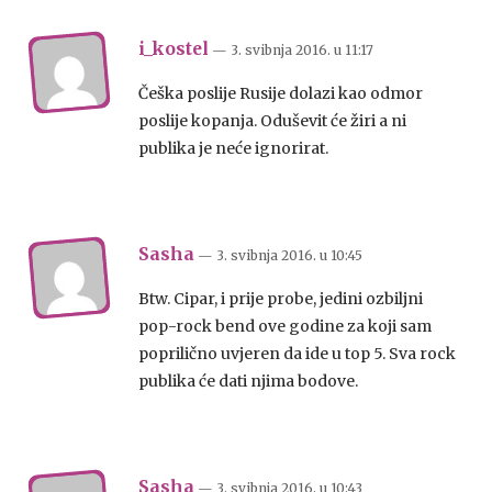
i_kostel
— 3. svibnja 2016.
u
11:17
Češka poslije Rusije dolazi kao odmor
poslije kopanja. Oduševit će žiri a ni
publika je neće ignorirat.
Sasha
— 3. svibnja 2016.
u
10:45
Btw. Cipar, i prije probe, jedini ozbiljni
pop-rock bend ove godine za koji sam
poprilično uvjeren da ide u top 5. Sva rock
publika će dati njima bodove.
Sasha
— 3. svibnja 2016.
u
10:43