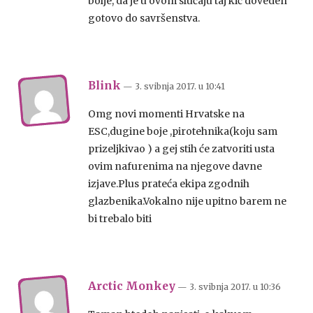
bolje, da je u ovom slučaju taj kič doveden
gotovo do savršenstva.
Blink
— 3. svibnja 2017.
u
10:41
Omg novi momenti Hrvatske na
ESC,dugine boje ,pirotehnika(koju sam
prizeljkivao ) a gej stih će zatvoriti usta
ovim nafurenima na njegove davne
izjave.Plus prateća ekipa zgodnih
glazbenika.Vokalno nije upitno barem ne
bi trebalo biti
Arctic Monkey
— 3. svibnja 2017.
u
10:36