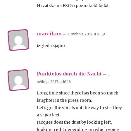
Hrvatska na ESC-u poznata 😀 😀 😀
marcihno
— 3. svibnja 2017.
u
10:19
izgleda sjajno
Punktelos durch die Nacht
— 3.
svibnja 2017.
u
10:18
Long time since there has been so much
laughter in the press room.
Let's get the vocals out the way first – they
are perfect.
Jacques does the duet by looking left,
looking right depending on which voice