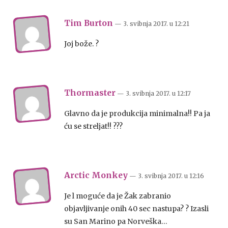
Tim Burton
— 3. svibnja 2017.
u
12:21
Joj bože. ?
Thormaster
— 3. svibnja 2017.
u
12:17
Glavno da je produkcija minimalna!! Pa ja
ću se streljat!! ???
Arctic Monkey
— 3. svibnja 2017.
u
12:16
Je l moguće da je Žak zabranio
objavljivanje onih 40 sec nastupa? ? Izasli
su San Marino pa Norveška…