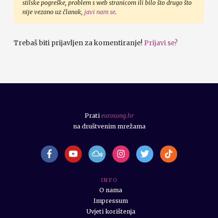
stilske pogreške, problem s web stranicom ili bilo što drugo što
nije vezano uz članak,
javi nam se
.
Trebaš biti prijavljen za komentiranje!
Prijavi se?
Prati
eurosong.hr
na društvenim mrežama
I N F O
O nama
Impressum
Uvjeti korištenja