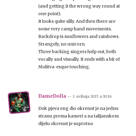
(and getting it the wrong way round at
one point).
It looks quite silly. And then there are
some very camp hand movements.
Backdrop is sunflowers and rainbows.
Strangely, no unicorn.
Three backing singers help out, both
vocally and visually. It ends with a bit of
Molitva-esque touching.
DameDolla
— 3. svibnja 2017.
u
10:16
Dok pjeva eng dio okrenut je na jednu
stranu prema kameri a na talijanskom
dijelu okrenut je suprotno