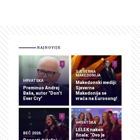
NAJNOVIJE
0
3
SJEVERNA
MAKEDONIJA
HRVATSKA
Makedonski mediji:
Preminuo Andrej
Sjeverna
Baša, autor “Don’t
Makedonija se
Ever Cry”
vraća na Eurosong!
11
0
HRVATSKA
LELEK nakon
BEČ 2026.
finala: “Ovo je