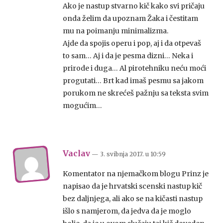
Ako je nastup stvarno kič kako svi pričaju
onda želim da upoznam Žaka i čestitam
mu na poimanju minimalizma.
Ajde da spojis operu i pop, aj i da otpevaš
to sam… Aj i da je pesma dizni… Neka i
prirode i duga… Al pirotehniku neću moći
progutati… Brt kad imaš pesmu sa jakom
porukom ne skrećeš pažnju sa teksta svim
mogućim…
Vaclav
— 3. svibnja 2017.
u
10:59
Komentator na njemačkom blogu Prinz je
napisao da je hrvatski scenski nastup kič
bez daljnjega, ali ako se na kičasti nastup
išlo s namjerom, da jedva da je moglo