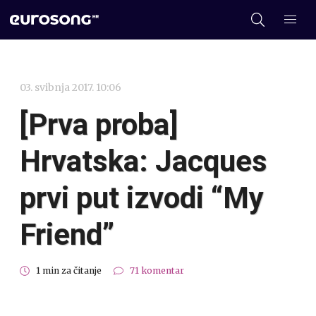
03. svibnja 2017. 10:06
[Prva proba]
Hrvatska: Jacques
prvi put izvodi “My
Friend”
1 min za čitanje
71 komentar