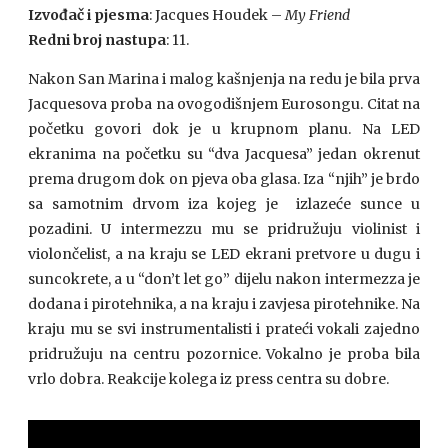
Izvođač i pjesma
: Jacques Houdek –
My Friend
Redni broj nastupa
: 11.
Nakon San Marina i malog kašnjenja na redu je bila prva
Jacquesova proba na ovogodišnjem Eurosongu. Citat na
početku govori dok je u krupnom planu. Na LED
ekranima na početku su “dva Jacquesa” jedan okrenut
prema drugom dok on pjeva oba glasa. Iza “njih” je brdo
sa samotnim drvom iza kojeg je izlazeće sunce u
pozadini. U intermezzu mu se pridružuju violinist i
violončelist, a na kraju se LED ekrani pretvore u dugu i
suncokrete, a u “don’t let go” dijelu nakon intermezza je
dodana i pirotehnika, a na kraju i zavjesa pirotehnike. Na
kraju mu se svi instrumentalisti i prateći vokali zajedno
pridružuju na centru pozornice. Vokalno je proba bila
vrlo dobra. Reakcije kolega iz press centra su dobre.