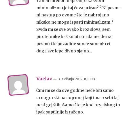
Taman htedoh napisati, o kakvom
minimalizmu je taj čova pričao? ? Ni pesma
ni nastup po ovome što je nabrojano
nikako ne mogu ispasti minimalizam ?
Sviđa mi se sve ovako kroz slova, sem
pirotehnike baš smatram da ne ide uz
pesmu i te pozadine sunce suncokret
duga sve lepo divno sjajno…
Vaclav
— 3. svibnja 2017.
u
10:33
Čini mi se da ove godine neće biti samo
crnogorski nastup onaj koji ima u sebi taj
neki gej štih. Samo što je kod hrvatskog to
ipak suptilnije izraženo.