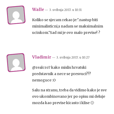
Walle
— 3. svibnja 2017.
u
10:31
Koliko se sjecam rekao je:".nastup biti
minimalisticni,s nadam se maksimalnim
ucinkom."Sad mi je ovo malo previse! ?
Vladimir
— 3. svibnja 2017.
u
10:27
@realcro7 kako mislis hrvatski
predstavnik a nece se presvuci???
nemoguce :O
Salu na stranu, treba da vidimo kako je sve
ovo ukombinovano jer po opisu mi deluje
mozda kao previse kicasto i klise 🙂