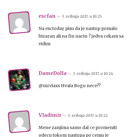
escfan
— 3. svibnja 2017.
u
10:25
Na esctoday pisu da je nastup pomalo
bizaran ali na fin nacin ? jedva cekam sa
vidim
DameDolla
— 3. svibnja 2017.
u
10:24
@mrvlaxs Hvala Bogu nece??
Vladimir
— 3. svibnja 2017.
u
10:22
Mene zanjima samo dal ce promeniti
odecu tokom nastupa po cemu je