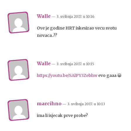
Walle
— 3. svibnja 2017.
u
10:16
Ove je godine HRT iskesirao vecu svotu
novaca..??
Walle
— 3. svibnja 2017.
u
10:15
https://youtu.be/SAlPY3Zebhw
evo gaaa 😀
marcihno
— 3. svibnja 2017.
u
10:13
ima li isjecak prve probe?