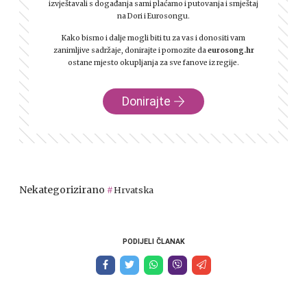
izvještavali s događanja sami plaćamo i putovanja i smještaj
na Dori i Eurosongu.
Kako bismo i dalje mogli biti tu za vas i donositi vam
zanimljive sadržaje, donirajte i pomozite da
eurosong.hr
ostane mjesto okupljanja za sve fanove iz regije.
Donirajte
Nekategorizirano
Hrvatska
PODIJELI ČLANAK