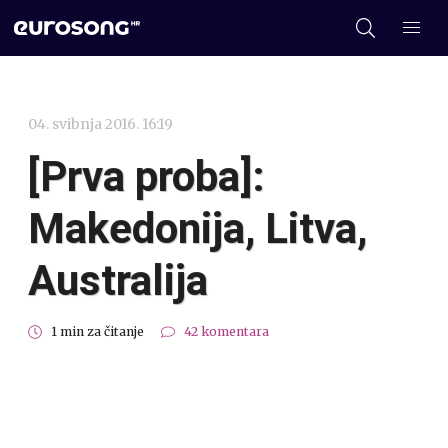
04. svibnja 2016. 16:19
[Prva proba]:
Makedonija, Litva,
Australija
1 min za čitanje
42 komentara