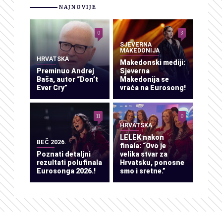
NAJNOVIJE
0
3
SJEVERNA
MAKEDONIJA
HRVATSKA
Makedonski mediji:
Preminuo Andrej
Sjeverna
Baša, autor “Don’t
Makedonija se
Ever Cry”
vraća na Eurosong!
11
0
HRVATSKA
LELEK nakon
BEČ 2026.
finala: “Ovo je
Poznati detaljni
velika stvar za
rezultati polufinala
Hrvatsku, ponosne
Eurosonga 2026.!
smo i sretne.”