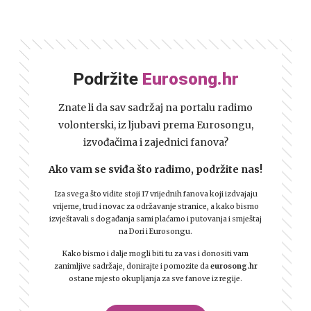
Podržite
Eurosong.hr
Znate li da sav sadržaj na portalu radimo
volonterski, iz ljubavi prema Eurosongu,
izvođačima i zajednici fanova?
Ako vam se sviđa što radimo, podržite nas!
Iza svega što vidite stoji 17 vrijednih fanova koji izdvajaju
vrijeme, trud i novac za održavanje stranice, a kako bismo
izvještavali s događanja sami plaćamo i putovanja i smještaj
na Dori i Eurosongu.
Kako bismo i dalje mogli biti tu za vas i donositi vam
zanimljive sadržaje, donirajte i pomozite da
eurosong.hr
ostane mjesto okupljanja za sve fanove iz regije.