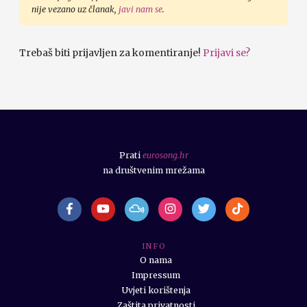
nije vezano uz članak,
javi nam se
.
Trebaš biti prijavljen za komentiranje!
Prijavi se?
Prati
eurosong.hr
na društvenim mrežama
I N F O
O nama
Impressum
Uvjeti korištenja
Zaštita privatnosti