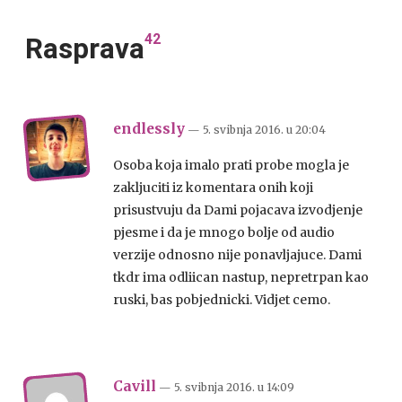
42
Rasprava
endlessly
— 5. svibnja 2016.
u
20:04
Osoba koja imalo prati probe mogla je
zakljuciti iz komentara onih koji
prisustvuju da Dami pojacava izvodjenje
pjesme i da je mnogo bolje od audio
verzije odnosno nije ponavljajuce. Dami
tkdr ima odliican nastup, nepretrpan kao
ruski, bas pobjednicki. Vidjet cemo.
Cavill
— 5. svibnja 2016.
u
14:09