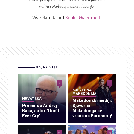
volim čokoladu, mačke i lazanje.
Više članaka od
Emilia Giacometti
NAJNOVIJE
0
3
SJEVERNA
MAKEDONIJA
HRVATSKA
Makedonski mediji:
Preminuo Andrej
Sjeverna
Baša, autor “Don’t
Makedonija se
Ever Cry”
vraća na Eurosong!
11
0