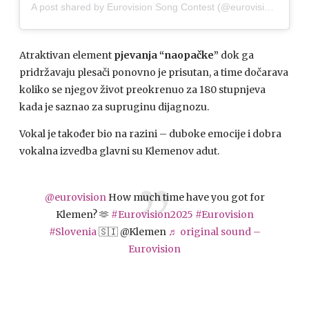
A post shared by Eurovision Song Contest (@eurovision)
Atraktivan element
pjevanja “naopačke”
dok ga
pridržavaju plesači ponovno je prisutan, a time dočarava
koliko se njegov život preokrenuo za 180 stupnjeva
kada je saznao za supruginu dijagnozu.
Vokal je također bio na razini – duboke emocije i dobra
vokalna izvedba glavni su Klemenov adut.
@eurovision
How much time have you got for
Klemen? 🫶
#Eurovision2025
#Eurovision
#Slovenia
🇸🇮 @Klemen
♬ original sound –
Eurovision