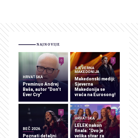
NAJNOVIJE
0
3
SJEVERNA
MAKEDONIJA
HRVATSKA
Makedonski mediji:
Preminuo Andrej
Sjeverna
Baša, autor “Don’t
Makedonija se
Ever Cry”
vraća na Eurosong!
11
0
HRVATSKA
LELEK nakon
BEČ 2026.
finala: “Ovo je
Poznati detaljni
velika stvar za