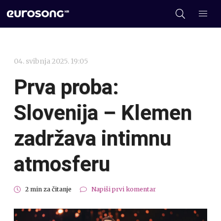
04. svibnja 2025. 19:05
Prva proba:
Slovenija – Klemen
zadržava intimnu
atmosferu
2 min za čitanje
Napiši prvi komentar