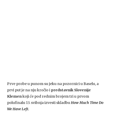
Prve probe u punom su jeku na pozornici u Baselu, a
prvi put je na nju kročio i
predstavnik Slovenije
Klemen
koji će pod rednim brojem tri u prvom
polufinalu 13. svibnja izvesti skladbu
How Much Time Do
We Have Left.