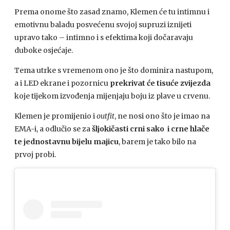
Prema onome što zasad znamo, Klemen će tu intimnu i
emotivnu baladu posvećenu svojoj supruzi iznijeti
upravo tako – intimno i s efektima koji dočaravaju
duboke osjećaje.
Tema utrke s vremenom ono je što dominira nastupom,
a i LED ekrane i pozornicu
prekrivat će tisuće zvijezda
koje tijekom izvođenja mijenjaju boju iz plave u crvenu.
Klemen je promijenio i
outfit
, ne nosi ono što je imao na
EMA-i, a odlučio se za
šljokičasti crni sako i crne hlače
te jednostavnu bijelu majicu
, barem je tako bilo na
prvoj probi.