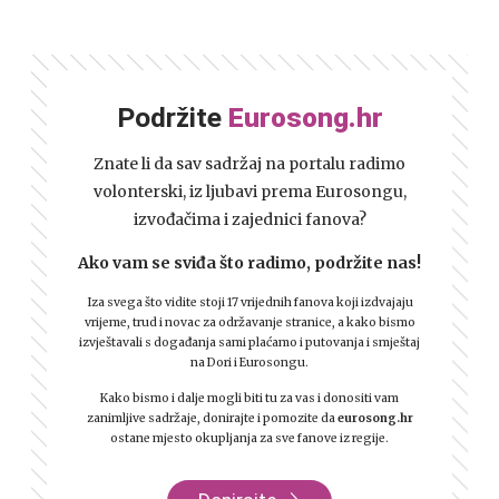
Podržite
Eurosong.hr
Znate li da sav sadržaj na portalu radimo
volonterski, iz ljubavi prema Eurosongu,
izvođačima i zajednici fanova?
Ako vam se sviđa što radimo, podržite nas!
Iza svega što vidite stoji 17 vrijednih fanova koji izdvajaju
vrijeme, trud i novac za održavanje stranice, a kako bismo
izvještavali s događanja sami plaćamo i putovanja i smještaj
na Dori i Eurosongu.
Kako bismo i dalje mogli biti tu za vas i donositi vam
zanimljive sadržaje, donirajte i pomozite da
eurosong.hr
ostane mjesto okupljanja za sve fanove iz regije.