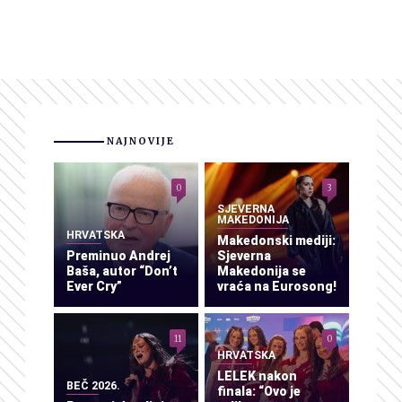
NAJNOVIJE
0
3
SJEVERNA
MAKEDONIJA
HRVATSKA
Makedonski mediji:
Preminuo Andrej
Sjeverna
Baša, autor “Don’t
Makedonija se
Ever Cry”
vraća na Eurosong!
11
0
HRVATSKA
LELEK nakon
BEČ 2026.
finala: “Ovo je