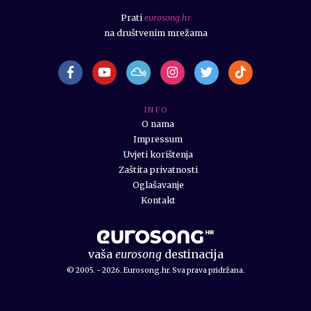
Prati
eurosong.hr
na društvenim mrežama
I N F O
O nama
Impressum
Uvjeti korištenja
Zaštita privatnosti
Oglašavanje
Kontakt
vaša
eurosong
destinacija
© 2005. - 2026. Eurosong.hr. Sva prava pridržana.