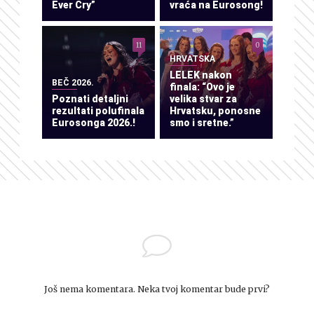
Ever Cry”
vraća na Eurosong!
11
0
HRVATSKA
LELEK nakon
BEČ 2026.
finala: “Ovo je
Poznati detaljni
velika stvar za
rezultati polufinala
Hrvatsku, ponosne
Eurosonga 2026.!
smo i sretne.”
Još nema komentara. Neka tvoj komentar bude prvi?