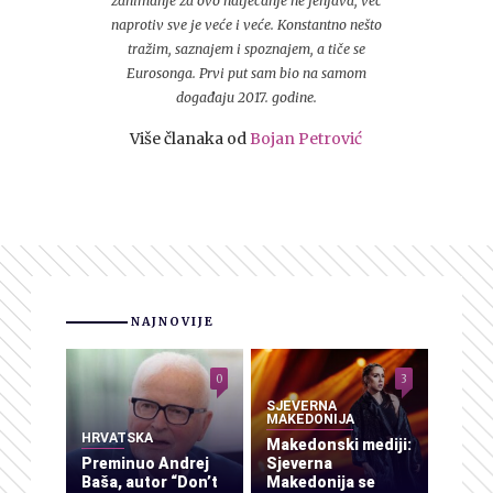
zanimanje za ovo natjecanje ne jenjava, već
naprotiv sve je veće i veće. Konstantno nešto
tražim, saznajem i spoznajem, a tiče se
Eurosonga. Prvi put sam bio na samom
događaju 2017. godine.
Više članaka od
Bojan Petrović
NAJNOVIJE
0
3
SJEVERNA
MAKEDONIJA
HRVATSKA
Makedonski mediji:
Preminuo Andrej
Sjeverna
Baša, autor “Don’t
Makedonija se