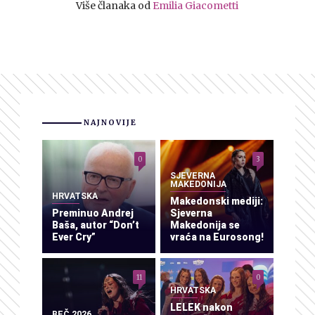
Više članaka od
Emilia Giacometti
NAJNOVIJE
0
3
SJEVERNA
MAKEDONIJA
HRVATSKA
Makedonski mediji:
Preminuo Andrej
Sjeverna
Baša, autor “Don’t
Makedonija se
Ever Cry”
vraća na Eurosong!
11
0
HRVATSKA
LELEK nakon
BEČ 2026.