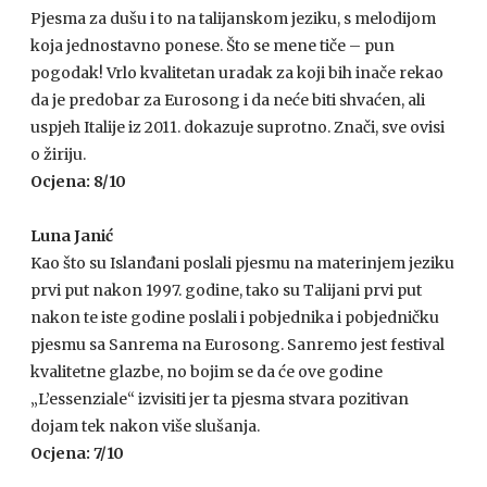
Pjesma za dušu i to na talijanskom jeziku, s melodijom
koja jednostavno ponese. Što se mene tiče – pun
pogodak! Vrlo kvalitetan uradak za koji bih inače rekao
da je predobar za Eurosong i da neće biti shvaćen, ali
uspjeh Italije iz 2011. dokazuje suprotno. Znači, sve ovisi
o žiriju.
Ocjena: 8/10
Luna Janić
Kao što su Islanđani poslali pjesmu na materinjem jeziku
prvi put nakon 1997. godine, tako su Talijani prvi put
nakon te iste godine poslali i pobjednika i pobjedničku
pjesmu sa Sanrema na Eurosong. Sanremo jest festival
kvalitetne glazbe, no bojim se da će ove godine
„L’essenziale“ izvisiti jer ta pjesma stvara pozitivan
dojam tek nakon više slušanja.
Ocjena: 7/10