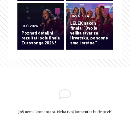
11
0
HRVATSKA
LELEK nakon
BEČ 2026.
finala: “Ovo je
Poznati detaljni
velika stvar za
rezultati polufinala
Hrvatsku, ponosne
Eurosonga 2026.!
smo i sretne.”
Još nema komentara. Neka tvoj komentar bude prvi?