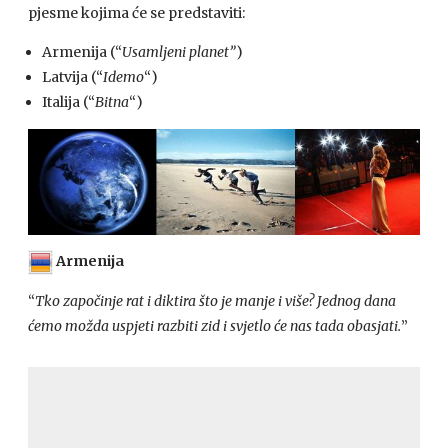
pjesme kojima će se predstaviti:
Armenija (“
Usamljeni planet”
)
Latvija (“
Idemo
“)
Italija (“
Bitna
“)
Armenija
“
Tko započinje rat i diktira što je manje i više? Jednog dana
ćemo možda uspjeti razbiti zid i svjetlo će nas tada obasjati.
”