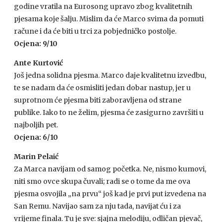
godine vratila na Eurosong upravo zbog kvalitetnih
pjesama koje šalju. Mislim da će Marco svima da pomuti
račune i da će biti u trci za pobjedničko postolje.
Ocjena: 9/10
Ante Kurtović
Još jedna solidna pjesma. Marco daje kvalitetnu izvedbu,
te se nadam da će osmisliti jedan dobar nastup, jer u
suprotnom će pjesma biti zaboravljena od strane
publike. Iako to ne želim, pjesma će zasigurno završiti u
najboljih pet.
Ocjena: 6/10
Marin Pelaić
Za Marca navijam od samog početka. Ne, nismo kumovi,
niti smo ovce skupa čuvali; radi se o tome da me ova
pjesma osvojila „na prvu“ još kad je prvi put izvedena na
San Remu. Navijao sam za nju tada, navijat ću i za
vrijeme finala. Tu je sve: sjajna melodiju, odličan pjevač,