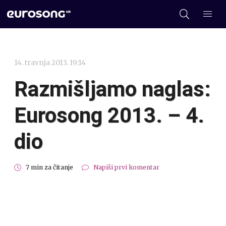
14. travnja 2013. 19:14
Razmišljamo naglas:
Eurosong 2013. – 4.
dio
7 min za čitanje
Napiši prvi komentar