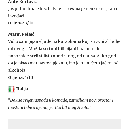
Ante Kurtović
Još jedno finale bez Latvije – pjesma je neukusna, kao i
izvođači.
Ocjena: 3/10
Marin Pelaić
Vidio sam pijane ljude na karaokama koji su zvučali bolje
od ovoga. Možda su i oni bili pijani i na putu do
pozornice sreli stilista operiranog od ukusa. A tko god
da je pisao ovu nazovi pjesmu, bio je na nečem jačem od
alkohola.
Ocjena: 1/10
Italija
“
Dok se svijet raspada u komade, zamišljam novi prostor i
maštam tebe u njemu, jer ti si bit mog života.
”