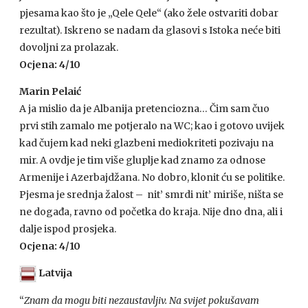
pjesama kao što je „Qele Qele“ (ako žele ostvariti dobar
rezultat). Iskreno se nadam da glasovi s Istoka neće biti
dovoljni za prolazak.
Ocjena: 4/10
Marin Pelaić
A ja mislio da je Albanija pretenciozna… Čim sam čuo
prvi stih zamalo me potjeralo na WC; kao i gotovo uvijek
kad čujem kad neki glazbeni mediokriteti pozivaju na
mir. A ovdje je tim više gluplje kad znamo za odnose
Armenije i Azerbajdžana. No dobro, klonit ću se politike.
Pjesma je srednja žalost – nit’ smrdi nit’ miriše, ništa se
ne događa, ravno od početka do kraja. Nije dno dna, ali i
dalje ispod prosjeka.
Ocjena: 4/10
Latvija
“
Znam da mogu biti nezaustavljiv. Na svijet pokušavam