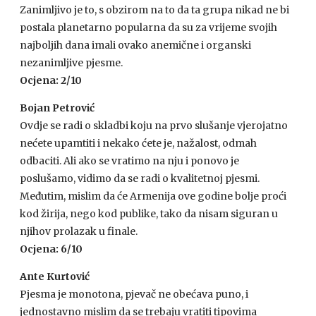
Zanimljivo je to, s obzirom na to da ta grupa nikad ne bi
postala planetarno popularna da su za vrijeme svojih
najboljih dana imali ovako anemične i organski
nezanimljive pjesme.
Ocjena: 2/10
Bojan Petrović
Ovdje se radi o skladbi koju na prvo slušanje vjerojatno
nećete upamtiti i nekako ćete je, nažalost, odmah
odbaciti. Ali ako se vratimo na nju i ponovo je
poslušamo, vidimo da se radi o kvalitetnoj pjesmi.
Međutim, mislim da će Armenija ove godine bolje proći
kod žirija, nego kod publike, tako da nisam siguran u
njihov prolazak u finale.
Ocjena: 6/10
Ante Kurtović
Pjesma je monotona, pjevač ne obećava puno, i
jednostavno mislim da se trebaju vratiti tipovima