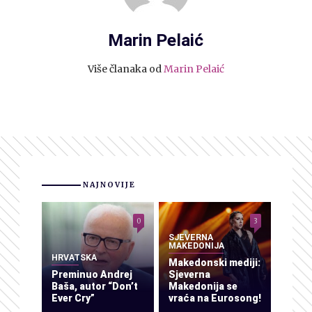
Marin Pelaić
Više članaka od
Marin Pelaić
NAJNOVIJE
0
3
SJEVERNA
MAKEDONIJA
HRVATSKA
Makedonski mediji:
Preminuo Andrej
Sjeverna
Baša, autor “Don’t
Makedonija se
Ever Cry”
vraća na Eurosong!