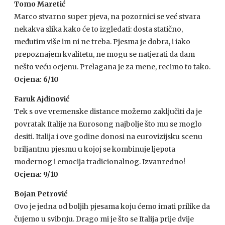
Tomo Maretić
Marco stvarno super pjeva, na pozornici se već stvara
nekakva slika kako će to izgledati: dosta statično,
međutim više im ni ne treba. Pjesma je dobra, i iako
prepoznajem kvalitetu, ne mogu se natjerati da dam
nešto veću ocjenu. Prelagana je za mene, recimo to tako.
Ocjena: 6/10
Faruk Ajdinović
Tek s ove vremenske distance možemo zaključiti da je
povratak Italije na Eurosong najbolje što mu se moglo
desiti. Italija i ove godine donosi na eurovizijsku scenu
briljantnu pjesmu u kojoj se kombinuje ljepota
modernog i emocija tradicionalnog. Izvanredno!
Ocjena: 9/10
Bojan Petrović
Ovo je jedna od boljih pjesama koju ćemo imati prilike da
čujemo u svibnju. Drago mi je što se Italija prije dvije