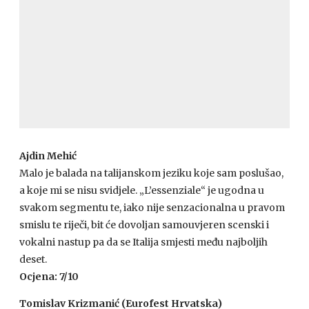
Ajdin Mehić
Malo je balada na talijanskom jeziku koje sam poslušao,
a koje mi se nisu svidjele. „L’essenziale“ je ugodna u
svakom segmentu te, iako nije senzacionalna u pravom
smislu te riječi, bit će dovoljan samouvjeren scenski i
vokalni nastup pa da se Italija smjesti među najboljih
deset.
Ocjena: 7/10
Tomislav Krizmanić (Eurofest Hrvatska)