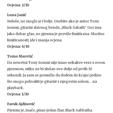
Ocjena: 2/10
Luna Janić
Neloše, no moglo je i bolje. Osobito ako je autor Tony
Iommi, gitarist slavnog benda „Black Sabath“. Gor ima
jako dobar glas, no pjesma je previše limitirana. Shodno
limitiranosti, ide i manja ocjena.
Ocjena: 6/10
Tomo Maretić
Da nesretni Tony Iommi nije imao nekakve veze s ovom
pjesmom, nitko ne bi slušao ovo dulje od prvih 10
sekundi. Ja sam se pomučio da dođem do kraja i jedino
što mogu pohvaliti je gitarist s njegovim solom… na
playback.
Ocjena: 1/10
Faruk Ajdinović
Pjesmu je, inače, pisao jedan član Black Sabbatha.