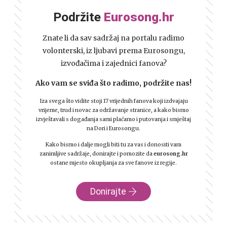
Podržite
Eurosong.hr
Znate li da sav sadržaj na portalu radimo
volonterski, iz ljubavi prema Eurosongu,
izvođačima i zajednici fanova?
Ako vam se sviđa što radimo, podržite nas!
Iza svega što vidite stoji 17 vrijednih fanova koji izdvajaju
vrijeme, trud i novac za održavanje stranice, a kako bismo
izvještavali s događanja sami plaćamo i putovanja i smještaj
na Dori i Eurosongu.
Kako bismo i dalje mogli biti tu za vas i donositi vam
zanimljive sadržaje, donirajte i pomozite da
eurosong.hr
ostane mjesto okupljanja za sve fanove iz regije.
Donirajte