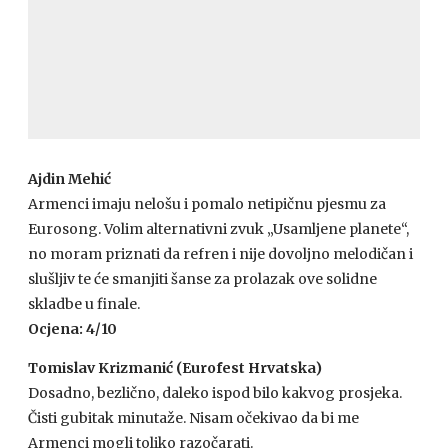
Ajdin Mehić
Armenci imaju nelošu i pomalo netipičnu pjesmu za
Eurosong. Volim alternativni zvuk „Usamljene planete“,
no moram priznati da refren i nije dovoljno melodičan i
slušljiv te će smanjiti šanse za prolazak ove solidne
skladbe u finale.
Ocjena: 4/10
Tomislav Krizmanić (Eurofest Hrvatska)
Dosadno, bezlično, daleko ispod bilo kakvog prosjeka.
Čisti gubitak minutaže. Nisam očekivao da bi me
Armenci mogli toliko razočarati.