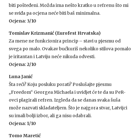
biti pošteđeni. Možda ima nešto kratko u refrenu što mi
se sviđa pa ocjena neće biti baš minimalna.
Ocjena: 3/10
Tomislav Krizmanić (Eurofest Hrvatska)
Za mene ne funkcionira princip – stavi u pjesmu od
svega po malo. Ovakav bućkuriš nekoliko stilova pomalo
je iritantan i Latviju neće nikuda odvesti.
Ocjena: 2/10
Luna Janić
Šta reći? Koju posluku porati? Poslušajte pjesmu
„Freedom“ Georgea Michaela i uvidjet će te da su PeR-
ovci plagirali refren. Izgleda da se danas svaka šuša
može nazvati skladateljem. Što je najgora stvar, Latvijci
su imali bolji izbor, ali ga nisu odabrali.
Ocjena: 1/10
Tomo Maretić