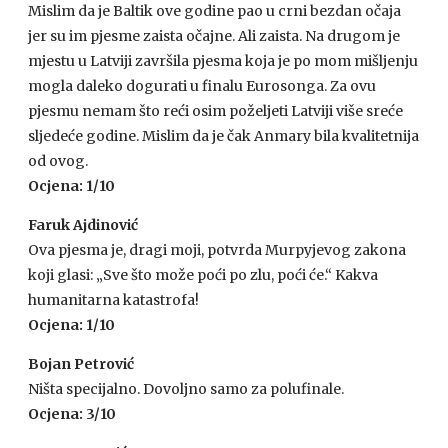
Mislim da je Baltik ove godine pao u crni bezdan očaja
jer su im pjesme zaista očajne. Ali zaista. Na drugom je
mjestu u Latviji završila pjesma koja je po mom mišljenju
mogla daleko dogurati u finalu Eurosonga. Za ovu
pjesmu nemam što reći osim poželjeti Latviji više sreće
sljedeće godine. Mislim da je čak Anmary bila kvalitetnija
od ovog.
Ocjena: 1/10
Faruk Ajdinović
Ova pjesma je, dragi moji, potvrda Murpyjevog zakona
koji glasi: „Sve što može poći po zlu, poći će.“ Kakva
humanitarna katastrofa!
Ocjena: 1/10
Bojan Petrović
Ništa specijalno. Dovoljno samo za polufinale.
Ocjena: 3/10