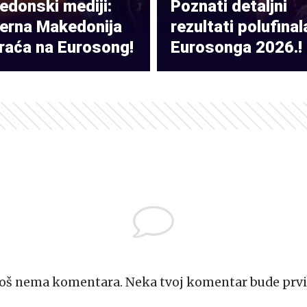
donski mediji:
Poznati detaljni
verna Makedonija
rezultati polufinal
raća na Eurosong!
Eurosonga 2026.!
Još nema komentara. Neka tvoj komentar bude prvi