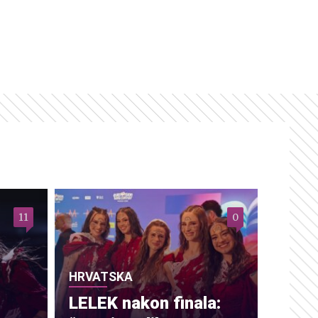
11
0
HRVATSKA
LELEK nakon finala: