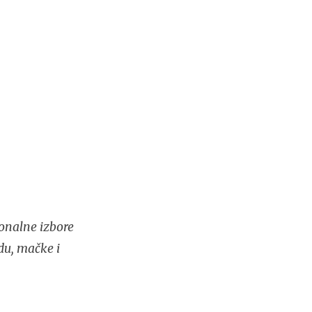
onalne izbore
du, mačke i