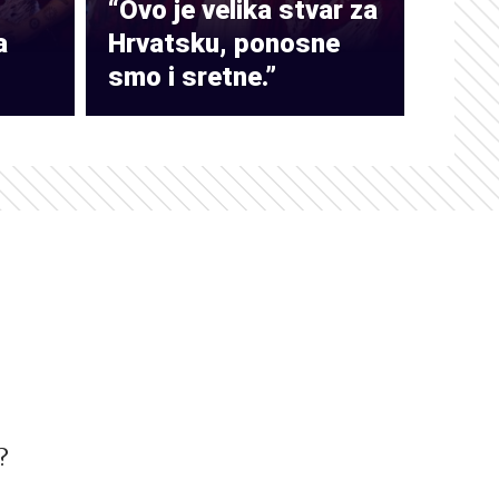
“Ovo je velika stvar za
a
Hrvatsku, ponosne
smo i sretne.”
?