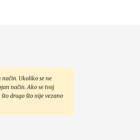
 način. Ukoliko se ne
ojan način. Ako se tvoj
 što drugo što nije vezano