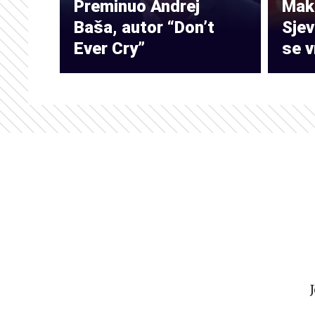
Preminuo Andrej
Make
Baša, autor “Don’t
Sje
Ever Cry”
se v