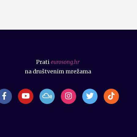
Prati
eurosong.hr
na društvenim mrežama