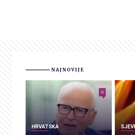
NAJNOVIJE
0
HRVATSKA
SJEV