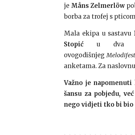
je
Måns Zelmerlöw
po
borba za trofej s pticom
Mala ekipa u sastavu
Stopić
u dva će
ovogodišnjeg
Melodifes
anketama. Za naslovnu 
Važno je napomenuti k
šansu za pobjedu, već
nego vidjeti tko bi bio