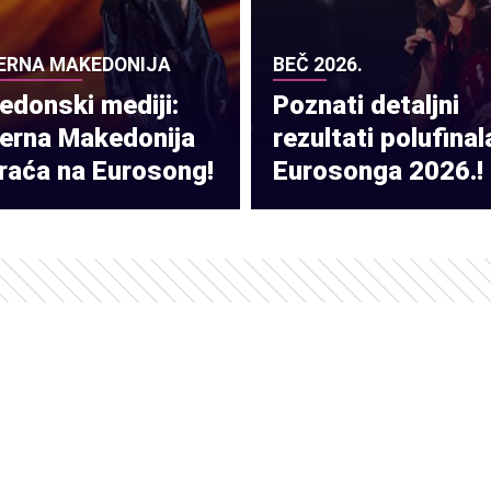
ERNA MAKEDONIJA
BEČ 2026.
donski mediji:
Poznati detaljni
verna Makedonija
rezultati polufinal
raća na Eurosong!
Eurosonga 2026.!