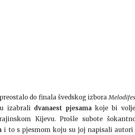
preostalo do finala švedskog izbora
Melodifes
su izabrali
dvanaest pjesama
koje bi volj
rajinskom Kijevu. Prošle subote šokantno
en
i to s pjesmom koju su joj napisali autor