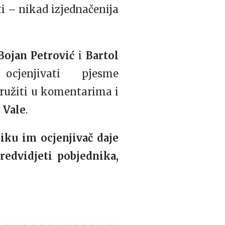
ti – nikad izjednačenija
Bojan Petrović
i
Bartol
jenjivati pjesme
družiti u komentarima i
p Vale
.
iku im ocjenjivač daje
redvidjeti pobjednika,