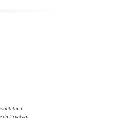
valitetan i
se da Hrvatsku