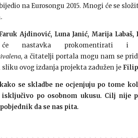
bijedio na Eurosongu 2015. Mnogi će se složi
.
Faruk Ajdinović, Luna Janić, Marija Labaš,
 nastavka prokomentirati i oc
tivalena
, a čitatelji portala mogu nam se pri
sliku ovog izdanja projekta zadužen je
Fili
ako se skladbe ne ocjenjuju po tome kol
 isključivo po osobnom ukusu. Cilj nije p
 pobjednik da se nas pita.