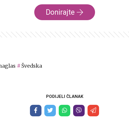
Donirajte
naglas
Švedska
PODIJELI ČLANAK