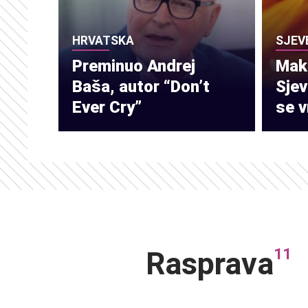
HRVATSKA
SJEV
Preminuo Andrej
Make
Baša, autor “Don’t
Sje
Ever Cry”
se v
11
Rasprava