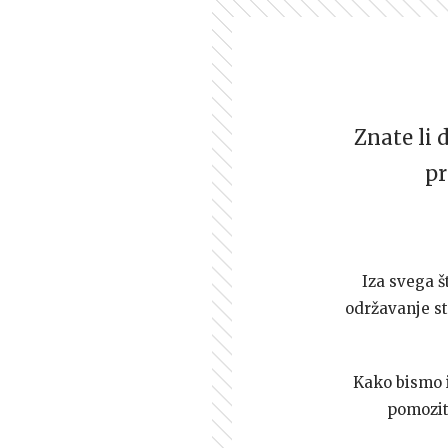
Znate li 
pr
Iza svega š
održavanje st
Kako bismo i 
pomozi