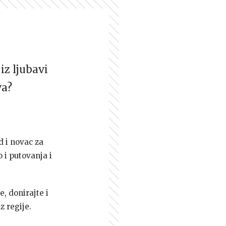
iz ljubavi
va?
d i novac za
 i putovanja i
e, donirajte i
z regije.