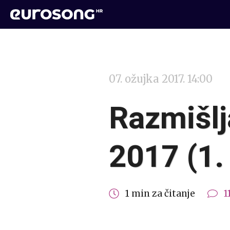
07. ožujka 2017. 14:00
Razmišlj
2017 (1.
1 min za čitanje
1