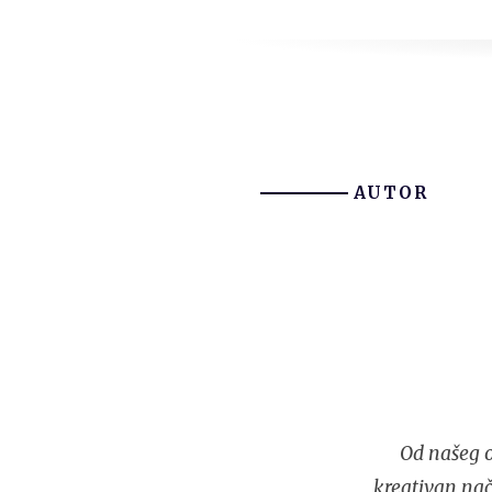
AUTOR
Od našeg o
kreativan nač