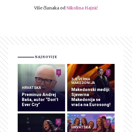
Više članaka od
Nikolina Hajnić
NAJNOVIJE
0
3
SJEVERNA
MAKEDONIJA
HRVATSKA
Makedonski mediji:
Preminuo Andrej
Sjeverna
Baša, autor “Don’t
Makedonija se
Ever Cry”
vraća na Eurosong!
11
0
HRVATSKA