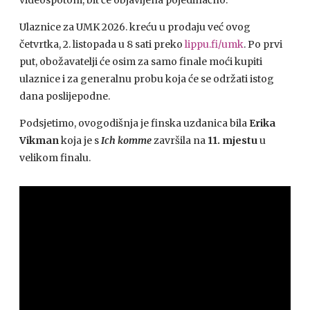
videospotom, bit će objavljena pojedinačno.
Ulaznice za UMK 2026. kreću u prodaju već ovog
četvrtka, 2. listopada u 8 sati preko
lippu.fi/umk
. Po prvi
put, obožavatelji će osim za samo finale moći kupiti
ulaznice i za generalnu probu koja će se održati istog
dana poslijepodne.
Podsjetimo, ovogodišnja je finska uzdanica bila
Erika
Vikman
koja je s
Ich komme
završila na
11. mjestu
u
velikom finalu.