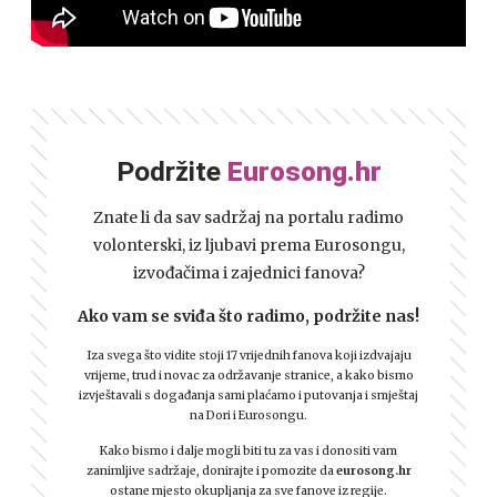
Podržite
Eurosong.hr
Znate li da sav sadržaj na portalu radimo
volonterski, iz ljubavi prema Eurosongu,
izvođačima i zajednici fanova?
Ako vam se sviđa što radimo, podržite nas!
Iza svega što vidite stoji 17 vrijednih fanova koji izdvajaju
vrijeme, trud i novac za održavanje stranice, a kako bismo
izvještavali s događanja sami plaćamo i putovanja i smještaj
na Dori i Eurosongu.
Kako bismo i dalje mogli biti tu za vas i donositi vam
zanimljive sadržaje, donirajte i pomozite da
eurosong.hr
ostane mjesto okupljanja za sve fanove iz regije.