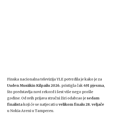
Finska nacionalna televizija YLE potvrdila je kako je za
Uuden Musiikin Kilpailu 2026.
pristigla čak
491 pjesma
,
što predstavlja novi rekord i šest više nego prošle
godine. Od svih prijava stručni žiri odabrao je
sedam
finalista
koji će se natjecati u
velikom finalu 28. veljače
u Nokia Areni u Tampereu.