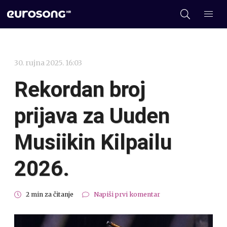
30. rujna 2025. 16:03
Rekordan broj
prijava za Uuden
Musiikin Kilpailu
2026.
2 min za čitanje
Napiši prvi komentar