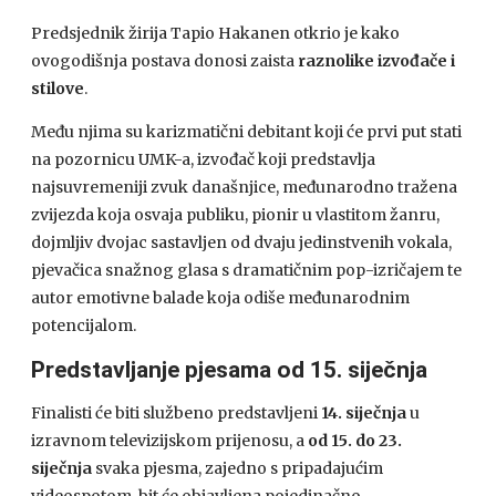
Predsjednik žirija Tapio Hakanen otkrio je kako
ovogodišnja postava donosi zaista
raznolike izvođače i
stilove
.
Među njima su karizmatični debitant koji će prvi put stati
na pozornicu UMK-a, izvođač koji predstavlja
najsuvremeniji zvuk današnjice, međunarodno tražena
zvijezda koja osvaja publiku, pionir u vlastitom žanru,
dojmljiv dvojac sastavljen od dvaju jedinstvenih vokala,
pjevačica snažnog glasa s dramatičnim pop-izričajem te
autor emotivne balade koja odiše međunarodnim
potencijalom.
Predstavljanje pjesama od 15. siječnja
Finalisti će biti službeno predstavljeni
14. siječnja
u
izravnom televizijskom prijenosu, a
od 15. do 23.
siječnja
svaka pjesma, zajedno s pripadajućim