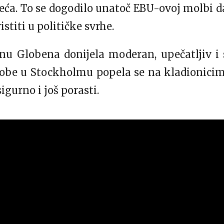
eća. To se dogodilo unatoč EBU-ovoj molbi da
stiti u političke svrhe.
cenu Globena donijela moderan, upečatljiv 
obe u Stockholmu popela se na kladionicim
igurno i još porasti.