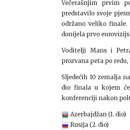
Večerašnjim prvim po
predstavilo svoje pjesm
održano veliko finale.
donijela prvo eurovizijs
Voditelji Mans i Petr
prozvana peta po redu, 
Sljedećih 10 zemalja n
dio finala u kojem će
konferenciji nakon polu
Azerbajdžan (1. dio)
Rusija (2. dio)