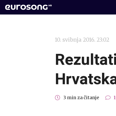
10. svibnja 2016. 23:02
Rezultat
Hrvatska
3 min za čitanje