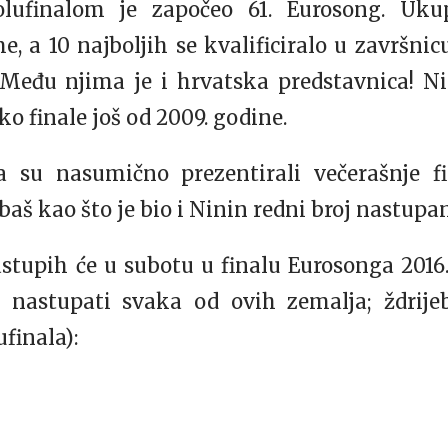
lufinalom je započeo 61. Eurosong. Ukup
e, a 10 najboljih se kvalificiralo u završnic
 Među njima je i hrvatska predstavnica! Ni
ko finale još od 2009. godine.
a su nasumično prezentirali večerašnje fi
baš kao što je bio i Ninin redni broj nastupa
astupih će u subotu u finalu Eurosonga 2016.
 nastupati svaka od ovih zemalja; ždrije
finala):