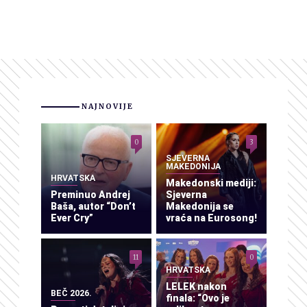
NAJNOVIJE
0
3
SJEVERNA
MAKEDONIJA
HRVATSKA
Makedonski mediji:
Preminuo Andrej
Sjeverna
Baša, autor “Don’t
Makedonija se
Ever Cry”
vraća na Eurosong!
11
0
HRVATSKA
LELEK nakon
BEČ 2026.
finala: “Ovo je