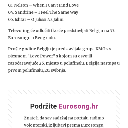
03. Nelson – When I Can’t Find Love
04. Sandrine – I Feel The Same Way
05. Ishtar – O Julissi Na Jalini
Televoting će odlučiti tko će predstavljati Belgiju na 53.
Eurosongu u Beogradu.
Prošle godine Belgiju je predstavljala grupa
KMG
’s s
pjesmom “Love Power” s kojom su osvojili
razočaravajuće 26. mjesto u polufinalu. Belgija nastupa u
prvom polufinalu, 20. svibnja.
Podržite
Eurosong.hr
Znate li da sav sadržaj na portalu radimo
volonterski, iz ljubavi prema Eurosongu,