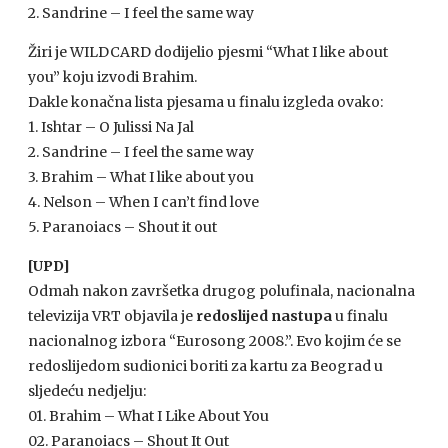
2. Sandrine – I feel the same way
Žiri je
WILDCARD
dodijelio pjesmi “What I like about
you” koju izvodi Brahim.
Dakle konačna lista pjesama u finalu izgleda ovako:
1. Ishtar – O Julissi Na Jal
2. Sandrine – I feel the same way
3. Brahim – What I like about you
4. Nelson – When I can’t find love
5. Paranoiacs – Shout it out
[UPD]
Odmah nakon završetka drugog polufinala, nacionalna
televizija
VRT
objavila je
redoslijed nastupa
u finalu
nacionalnog izbora “Eurosong 2008.”. Evo kojim će se
redoslijedom sudionici boriti za kartu za Beograd u
sljedeću nedjelju:
01. Brahim – What I Like About You
02. Paranoiacs – Shout It Out