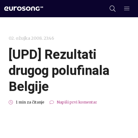
02. ožujka 2008. 23:46
[UPD] Rezultati
drugog polufinala
Belgije
1 min za čitanje
Napiši prvi komentar