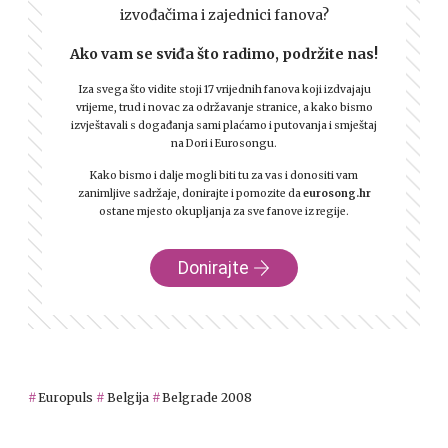
izvođačima i zajednici fanova?
Ako vam se sviđa što radimo, podržite nas!
Iza svega što vidite stoji 17 vrijednih fanova koji izdvajaju
vrijeme, trud i novac za održavanje stranice, a kako bismo
izvještavali s događanja sami plaćamo i putovanja i smještaj
na Dori i Eurosongu.
Kako bismo i dalje mogli biti tu za vas i donositi vam
zanimljive sadržaje, donirajte i pomozite da
eurosong.hr
ostane mjesto okupljanja za sve fanove iz regije.
Donirajte
Europuls
Belgija
Belgrade 2008