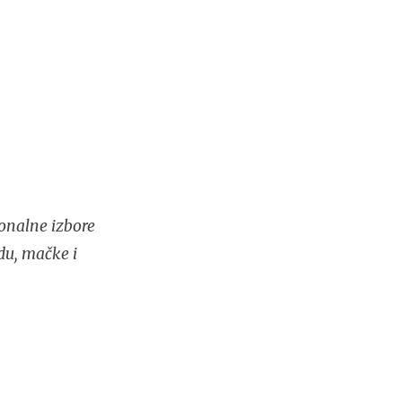
onalne izbore
du, mačke i