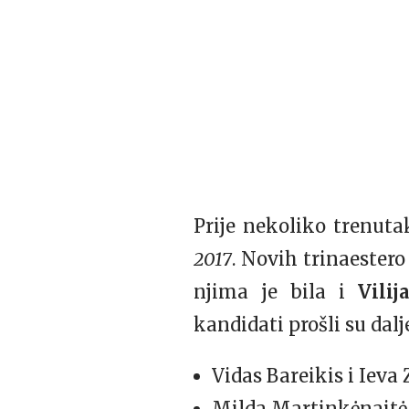
Prije nekoliko trenuta
2017
. Novih trinaestero
njima je bila i
Vilij
kandidati prošli su dalj
Vidas Bareikis i Iev
Milda Martinkėnaitė 