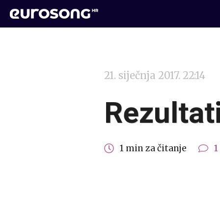
21. siječnja 2017. 22:14
Rezultat
1 min za čitanje
1