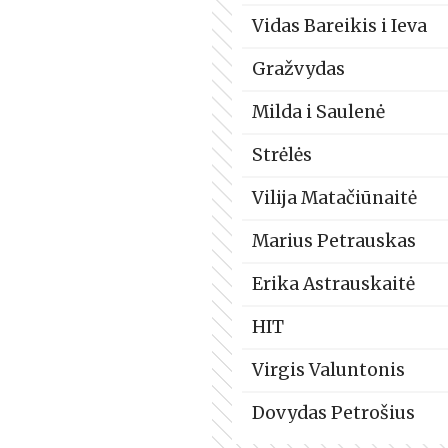
Vidas Bareikis i Ieva
Gražvydas
Milda i Saulenė
Strėlės
Vilija Matačiūnaitė
Marius Petrauskas
Erika Astrauskaitė
HIT
Virgis Valuntonis
Dovydas Petrošius