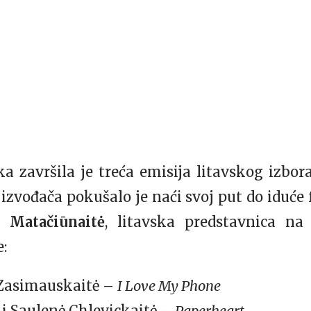
ka završila je treća emisija litavskog izbo
 izvođača pokušalo je naći svoj put do iduće
a Matačiūnaitė
, litavska predstavnica na
e:
a Zasimauskaitė –
I Love My Phone
i Saulenė Chlevickaitė –
Paperheart