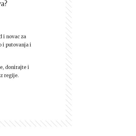
va?
d i novac za
 i putovanja i
e, donirajte i
z regije.