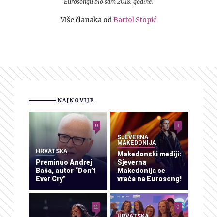
Eurosongu bio sam 2018. godine.
Više članaka od
Bartol Stopić
NAJNOVIJE
0
3
SJEVERNA
MAKEDONIJA
HRVATSKA
Makedonski mediji:
Preminuo Andrej
Sjeverna
Baša, autor “Don’t
Makedonija se
Ever Cry”
vraća na Eurosong!
11
0
HRVATSKA