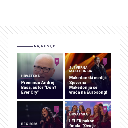
NAJNOVIJE
0
3
SJEVERNA
MAKEDONIJA
HRVATSKA
Makedonski mediji:
Preminuo Andrej
Sjeverna
Baša, autor “Don’t
Makedonija se
Ever Cry”
vraća na Eurosong!
11
0
HRVATSKA
LELEK nakon
BEČ 2026.
finala: “Ovo je