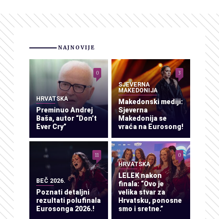
NAJNOVIJE
0
3
SJEVERNA
MAKEDONIJA
HRVATSKA
Makedonski mediji:
Preminuo Andrej
Sjeverna
Baša, autor “Don’t
Makedonija se
Ever Cry”
vraća na Eurosong!
11
0
HRVATSKA
LELEK nakon
BEČ 2026.
finala: “Ovo je
Poznati detaljni
velika stvar za
rezultati polufinala
Hrvatsku, ponosne
Eurosonga 2026.!
smo i sretne.”