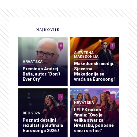
NAJNOVIJE
0
3
SJEVERNA
MAKEDONIJA
HRVATSKA
Makedonski mediji:
Preminuo Andrej
Sjeverna
Baša, autor “Don’t
Makedonija se
Ever Cry”
vraća na Eurosong!
11
0
HRVATSKA
LELEK nakon
BEČ 2026.
finala: “Ovo je
Poznati detaljni
velika stvar za
rezultati polufinala
Hrvatsku, ponosne
Eurosonga 2026.!
smo i sretne.”