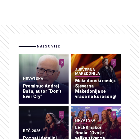
NAJNOVIJE
0
3
SJEVERNA
MAKEDONIJA
HRVATSKA
Makedonski mediji:
Preminuo Andrej
Sjeverna
Baša, autor “Don’t
Makedonija se
Ever Cry”
vraća na Eurosong!
11
0
HRVATSKA
LELEK nakon
BEČ 2026.
finala: “Ovo je
Poznati detaljni
velika stvar za