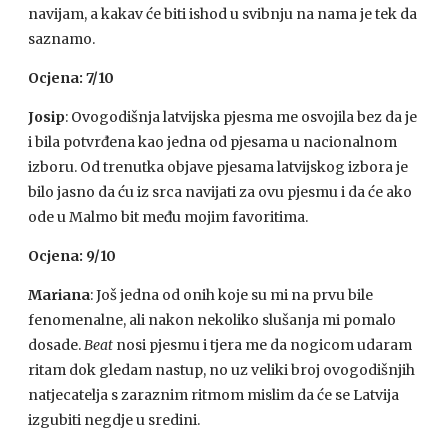
navijam, a kakav će biti ishod u svibnju na nama je tek da
saznamo.
Ocjena: 7/10
Josip
: Ovogodišnja latvijska pjesma me osvojila bez da je
i bila potvrđena kao jedna od pjesama u nacionalnom
izboru. Od trenutka objave pjesama latvijskog izbora je
bilo jasno da ću iz srca navijati za ovu pjesmu i da će ako
ode u Malmo bit među mojim favoritima.
Ocjena: 9/10
Mariana
: Još jedna od onih koje su mi na prvu bile
fenomenalne, ali nakon nekoliko slušanja mi pomalo
dosade.
Beat
nosi pjesmu i tjera me da nogicom udaram
ritam dok gledam nastup, no uz veliki broj ovogodišnjih
natjecatelja s zaraznim ritmom mislim da će se Latvija
izgubiti negdje u sredini.