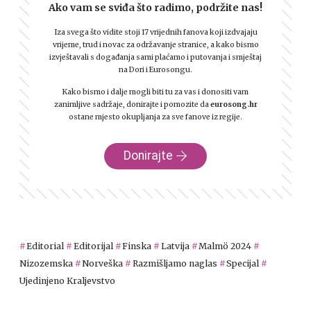
Ako vam se sviđa što radimo, podržite nas!
Iza svega što vidite stoji 17 vrijednih fanova koji izdvajaju
vrijeme, trud i novac za održavanje stranice, a kako bismo
izvještavali s događanja sami plaćamo i putovanja i smještaj
na Dori i Eurosongu.
Kako bismo i dalje mogli biti tu za vas i donositi vam
zanimljive sadržaje, donirajte i pomozite da
eurosong.hr
ostane mjesto okupljanja za sve fanove iz regije.
Donirajte
Editorial
Editorijal
Finska
Latvija
Malmö 2024
Nizozemska
Norveška
Razmišljamo naglas
Specijal
Ujedinjeno Kraljevstvo