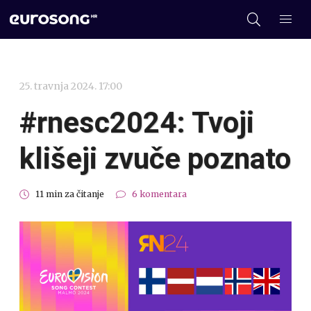
25. travnja 2024. 17:00
#rnesc2024: Tvoji
klišeji zvuče poznato
11 min za čitanje
6 komentara