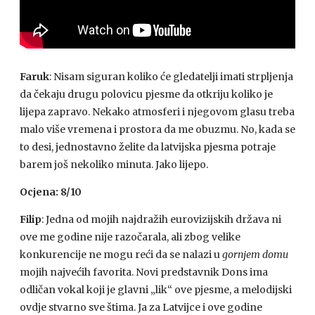
Faruk
: Nisam siguran koliko će gledatelji imati strpljenja
da čekaju drugu polovicu pjesme da otkriju koliko je
lijepa zapravo. Nekako atmosferi i njegovom glasu treba
malo više vremena i prostora da me obuzmu. No, kada se
to desi, jednostavno želite da latvijska pjesma potraje
barem još nekoliko minuta. Jako lijepo.
Ocjena: 8/10
Filip
: Jedna od mojih najdražih eurovizijskih država ni
ove me godine nije razočarala, ali zbog velike
konkurencije ne mogu reći da se nalazi u
gornjem domu
mojih najvećih favorita. Novi predstavnik Dons ima
odličan vokal koji je glavni „lik“ ove pjesme, a melodijski
ovdje stvarno sve štima. Ja za Latvijce i ove godine