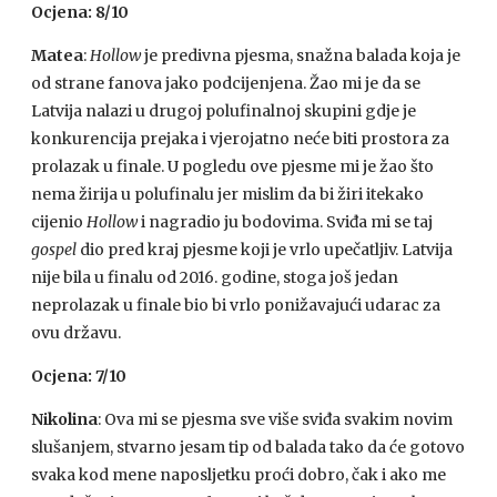
Ocjena: 8/10
Matea
:
Hollow
je predivna pjesma, snažna balada koja je
od strane fanova jako podcijenjena. Žao mi je da se
Latvija nalazi u drugoj polufinalnoj skupini gdje je
konkurencija prejaka i vjerojatno neće biti prostora za
prolazak u finale. U pogledu ove pjesme mi je žao što
nema žirija u polufinalu jer mislim da bi žiri itekako
cijenio
Hollow
i nagradio ju bodovima. Sviđa mi se taj
gospel
dio pred kraj pjesme koji je vrlo upečatljiv. Latvija
nije bila u finalu od 2016. godine, stoga još jedan
neprolazak u finale bio bi vrlo ponižavajući udarac za
ovu državu.
Ocjena: 7/10
Nikolina
: Ova mi se pjesma sve više sviđa svakim novim
slušanjem, stvarno jesam tip od balada tako da će gotovo
svaka kod mene naposljetku proći dobro, čak i ako me