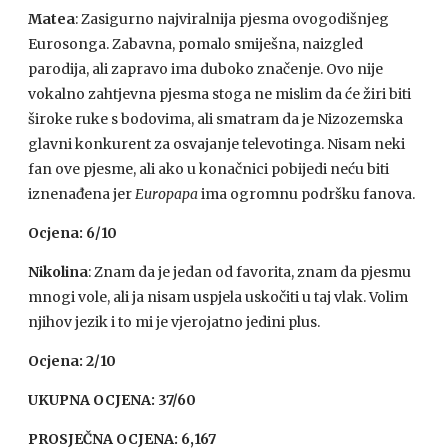
Matea
: Zasigurno najviralnija pjesma ovogodišnjeg
Eurosonga. Zabavna, pomalo smiješna, naizgled
parodija, ali zapravo ima duboko značenje. Ovo nije
vokalno zahtjevna pjesma stoga ne mislim da će žiri biti
široke ruke s bodovima, ali smatram da je Nizozemska
glavni konkurent za osvajanje televotinga. Nisam neki
fan ove pjesme, ali ako u konačnici pobijedi neću biti
iznenađena jer
Europapa
ima ogromnu podršku fanova.
Ocjena: 6/10
Nikolina
: Znam da je jedan od favorita, znam da pjesmu
mnogi vole, ali ja nisam uspjela uskočiti u taj vlak. Volim
njihov jezik i to mi je vjerojatno jedini plus.
Ocjena: 2/10
UKUPNA OCJENA: 37/60
PROSJEČNA OCJENA: 6,167