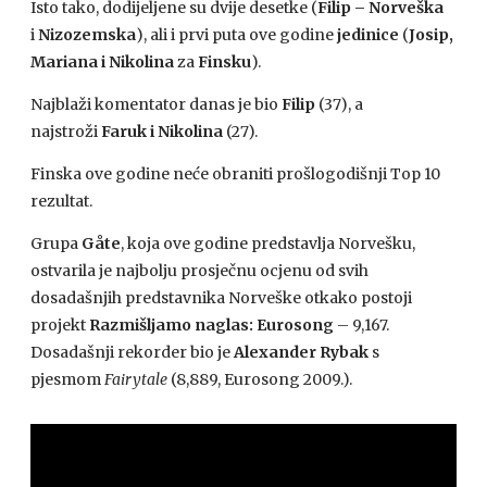
Isto tako, dodijeljene su dvije desetke (
Filip – Norveška
i
Nizozemska
), ali i prvi puta ove godine
jedinice
(
Josip,
Mariana i Nikolina
za
Finsku
).
Najblaži komentator danas je bio
Filip
(37), a
najstroži
Faruk i Nikolina
(27).
Finska ove godine neće obraniti prošlogodišnji Top 10
rezultat.
Grupa
Gåte
, koja ove godine predstavlja Norvešku,
ostvarila je najbolju prosječnu ocjenu od svih
dosadašnjih predstavnika Norveške otkako postoji
projekt
Razmišljamo naglas: Eurosong
– 9,167.
Dosadašnji rekorder bio je
Alexander Rybak
s
pjesmom
Fairytale
(8,889, Eurosong 2009.).