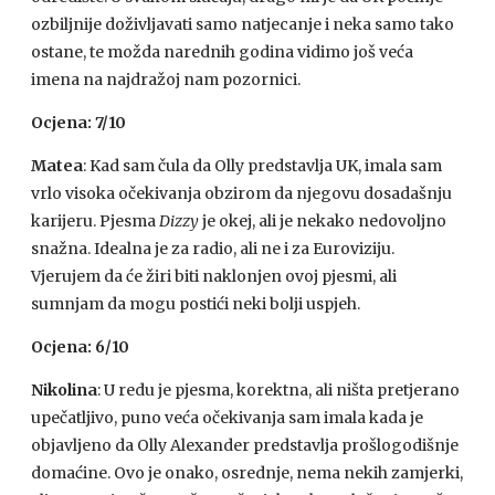
ozbiljnije doživljavati samo natjecanje i neka samo tako
ostane, te možda narednih godina vidimo još veća
imena na najdražoj nam pozornici.
Ocjena: 7/10
Matea
: Kad sam čula da Olly predstavlja UK, imala sam
vrlo visoka očekivanja obzirom da njegovu dosadašnju
karijeru. Pjesma
Dizzy
je okej, ali je nekako nedovoljno
snažna. Idealna je za radio, ali ne i za Euroviziju.
Vjerujem da će žiri biti naklonjen ovoj pjesmi, ali
sumnjam da mogu postići neki bolji uspjeh.
Ocjena: 6/10
Nikolina
: U redu je pjesma, korektna, ali ništa pretjerano
upečatljivo, puno veća očekivanja sam imala kada je
objavljeno da Olly Alexander predstavlja prošlogodišnje
domaćine. Ovo je onako, osrednje, nema nekih zamjerki,