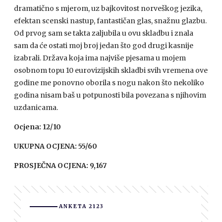
dramatično s mjerom, uz bajkovitost norveškog jezika,
efektan scenski nastup, fantastičan glas, snažnu glazbu.
Od prvog sam se takta zaljubila u ovu skladbu i znala
sam da će ostati moj broj jedan što god drugi kasnije
izabrali. Država koja ima najviše pjesama u mojem
osobnom topu 10 eurovizijskih skladbi svih vremena ove
godine me ponovno oborila s nogu nakon što nekoliko
godina nisam baš u potpunosti bila povezana s njihovim
uzdanicama.
Ocjena: 12/10
UKUPNA OCJENA: 55/60
PROSJEČNA OCJENA: 9,167
ANKETA 2123