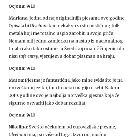
Ocjena: 9/10
Mariana
: Jedna od najoriginalnijh pjesama ove godine.
Opisala bi
Ulveham
kao nekakvu vrstu mističnog folk
metala koji me totalno uspio zarobiti u svoju priču.
Nemam niti jednu zamjerku na nastup iz nacionalnog
finala i ako tako ostane i u Švedskoj unatoč činjenici da
nisu
safe entry,
vjerujem u dobar plasman na kraju.
Ocjena: 9/10
Matea
: Pjesma je fantastična, jako mi se sviđa što je na
norveškom jeziku, ima tu neku magiju u sebi. Nakon
2019. godine ovo je najbolja norveška pjesma koja će
sigurno ostvariti jako dobar rezultat.
Ocjena: 9/10
Nikolina
: Sve što očekujem od eurovizijske pjesme,
Ulveham
ima, pa i više od toga. Izvorno, moćno,