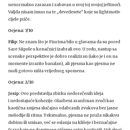
nenormalno zarazan i zabavan u svoj toj svojoj jeftinoći.
Valjda nisam imun na te „devedesete“ koje su lightmotiv
cijele priče.
Ocjena: 7/10
Filip
: Ne znam što je Fincima bilo u glavama da su pored
Sare Siipole u konačnici izabrali ovo. U redu, nastup sa
scenske perspektive je dobro realiziran (iako je i on na
momente izrazito banalan), ali pjesma kao pjesma ne
nudi gotovo ništa vrijednog spomena.
Ocjena: 2/10
Josip
: Ovo predstavlja zbirku nedorečenih ideja
i nedostajuće kohezije. Glazbeni aranžman zvuči kao
kaotična smjesa slučajno odabranih zvukova bez jasne
melodije ili ritma. Tekstualno, pjesma ne pruža nikakvu
dubinu ili smisao, već se oslanja na klišeje i beznačajne
fraze koje ne doprinose ničemu osim konfuziji. Vokalnoj