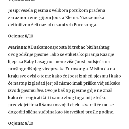
Josip
: Vesela pjesma s velikom porukom praćena
zaraznom energijom Joosta Kleina. Nizozemska
definitivno želi nazad u sami vrh Eurosonga.
Ocjena: 8/10
Mariana
: #ĐuskamouzJoosta bi trebao biti hashtag
ovogodišnje pjesme. Iako se etiketa kopiranja Käärije
lijepi za Baby Lasagnu, mene više Joost podsjeća na
prošlogodišnjeg viceprvaka Eurosonga. Mislim da na
kraju sve ovisi o tome kako će Joost iznijeti pjesmu i kako
će nastup izgledati jer još nismo imali priliku vidjeti kako
izvodi pjesmu
live
. Ovo je baš tip pjesme gdje ne znaš
kako će reagirati žiri i samo zbog toga mi je teško
predvidjeti ima li šansu osvojiti cijelu stvar ili će mu se
dogoditi slična sudbina kao Norveškoj prošle godine.
Ocjena: 8/10