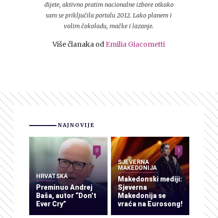
dijete, aktivno pratim nacionalne izbore otkako
sam se priključila portalu 2012. Lako planem i
volim čokoladu, mačke i lazanje.
Više članaka od
Emilia Giacometti
NAJNOVIJE
0
3
SJEVERNA
MAKEDONIJA
HRVATSKA
Makedonski mediji:
Preminuo Andrej
Sjeverna
Baša, autor “Don’t
Makedonija se
Ever Cry”
vraća na Eurosong!