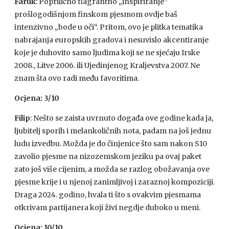
Faruk
: Poprilično flagrantno „inspiriranje“
prošlogodišnjom finskom pjesmom ovdje baš
intenzivno „bode u oči“. Pritom, ovo je plitka tematika
nabrajanja europskih gradova i nesuvislo akcentiranje
koje je duhovito samo ljudima koji se ne sjećaju Irske
2008., Litve 2006. ili Ujedinjenog Kraljevstva 2007. Ne
znam šta ovo radi među favoritima.
Ocjena: 3/10
Filip
: Nešto se zaista uvrnuto događa ove godine kada ja,
ljubitelj sporih i melankoličnih nota, padam na još jednu
ludu izvedbu. Možda je do činjenice što sam nakon S10
zavolio pjesme na nizozemskom jeziku pa ovaj paket
zato još više cijenim, a možda se razlog obožavanja ove
pjesme krije i u njenoj zanimljivoj i zaraznoj kompoziciji.
Draga 2024. godino, hvala ti što s ovakvim pjesmama
otkrivam partijanera koji živi negdje duboko u meni.
Ocjena: 10/10