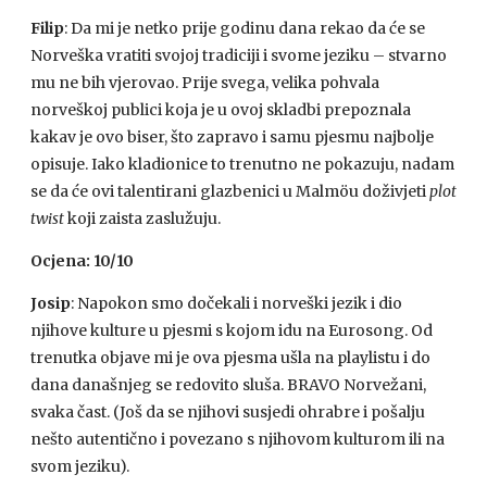
Filip
: Da mi je netko prije godinu dana rekao da će se
Norveška vratiti svojoj tradiciji i svome jeziku – stvarno
mu ne bih vjerovao. Prije svega, velika pohvala
norveškoj publici koja je u ovoj skladbi prepoznala
kakav je ovo biser, što zapravo i samu pjesmu najbolje
opisuje. Iako kladionice to trenutno ne pokazuju, nadam
se da će ovi talentirani glazbenici u Malmöu doživjeti
plot
twist
koji zaista zaslužuju.
Ocjena: 10/10
Josip
: Napokon smo dočekali i norveški jezik i dio
njihove kulture u pjesmi s kojom idu na Eurosong. Od
trenutka objave mi je ova pjesma ušla na playlistu i do
dana današnjeg se redovito sluša. BRAVO Norvežani,
svaka čast. (Još da se njihovi susjedi ohrabre i pošalju
nešto autentično i povezano s njihovom kulturom ili na
svom jeziku).