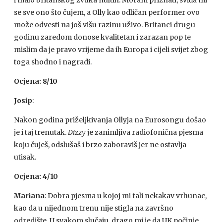
i malo britanskog zvuka nultih. Moram priznati, sviđa mi
se sve ono što čujem, a Olly kao odličan performer ovo
može odvesti na još višu razinu uživo. Britanci drugu
godinu zaredom donose kvalitetan i zarazan pop te
mislim da je pravo vrijeme da ih Europa i cijeli svijet zbog
toga shodno i nagradi.
Ocjena: 8/10
Josip
:
Nakon godina priželjkivanja Ollyja na Eurosongu došao
je i taj trenutak.
Dizzy
je zanimljiva radiofonična pjesma
koju čuješ, odslušaš i brzo zaboraviš jer ne ostavlja
utisak.
Ocjena: 4/10
Mariana
: Dobra pjesma u kojoj mi fali nekakav vrhunac,
kao da u nijednom trenu nije stigla na završno
odredište. U svakom slučaju, drago mi je da UK počinje