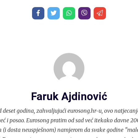
Faruk Ajdinović
 deset godina, zahvaljujući eurosong.hr-u, ovo natjecanj
eć i posao. Eurosong pratim od sad već itekako davne 200
m (i dosta neuspješnom) namjerom da svake godine "ma