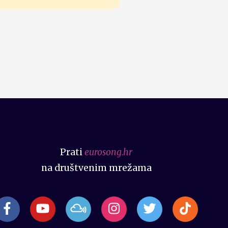
Prati
eurosong.hr
na društvenim mrežama