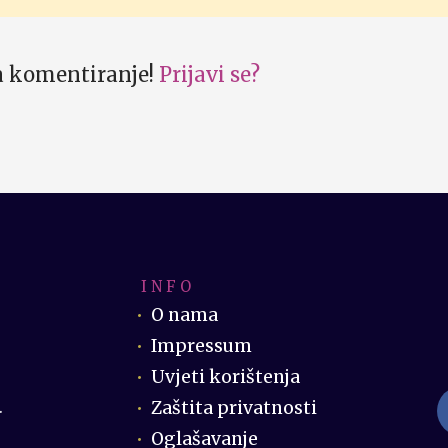
za komentiranje!
Prijavi se?
I N F O
O nama
Impressum
Uvjeti korištenja
Zaštita privatnosti
.
Oglašavanje