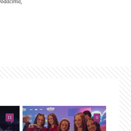
zvođačima,
11
0