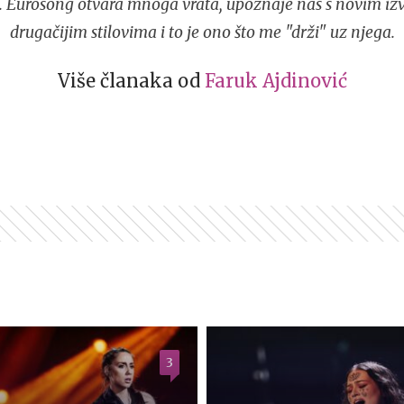
". Eurosong otvara mnoga vrata, upoznaje nas s novim i
drugačijim stilovima i to je ono što me "drži" uz njega.
Više članaka od
Faruk Ajdinović
3