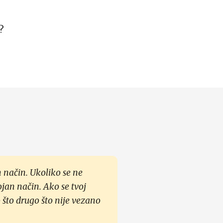
?
 način. Ukoliko se ne
ojan način. Ako se tvoj
 što drugo što nije vezano