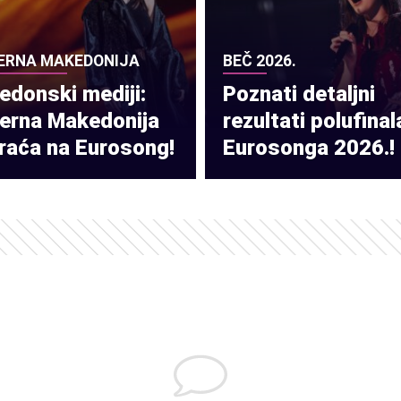
ERNA MAKEDONIJA
BEČ 2026.
donski mediji:
Poznati detaljni
verna Makedonija
rezultati polufinal
raća na Eurosong!
Eurosonga 2026.!