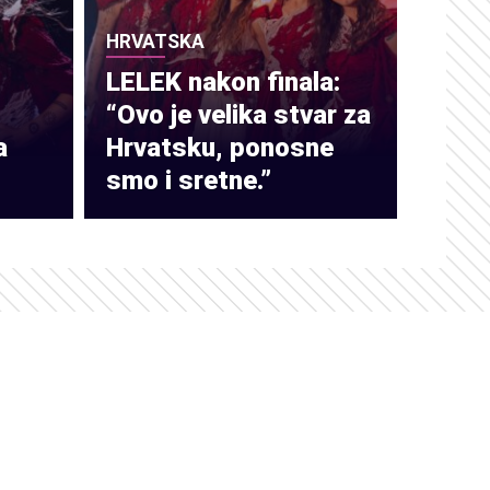
HRVATSKA
LELEK nakon finala:
“Ovo je velika stvar za
a
Hrvatsku, ponosne
smo i sretne.”