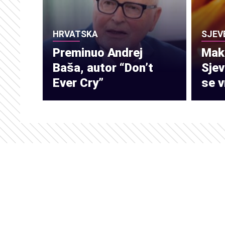
HRVATSKA
SJEV
Preminuo Andrej
Make
Baša, autor “Don’t
Sje
Ever Cry”
se v