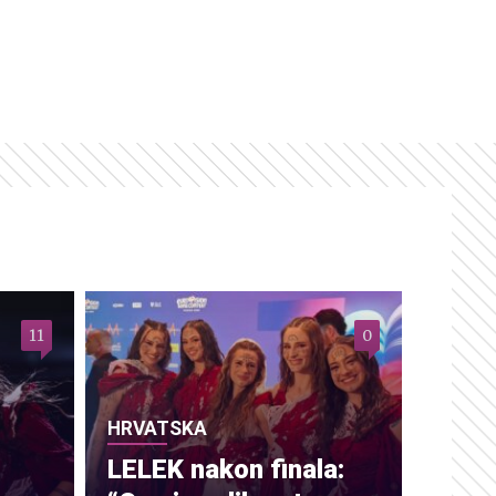
11
0
HRVATSKA
LELEK nakon finala: