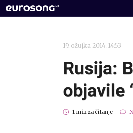
19. ožujka 2014. 14:53
Rusija: 
objavile
1 min za čitanje
N