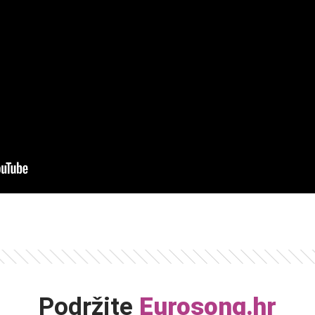
Podržite
Eurosong.hr