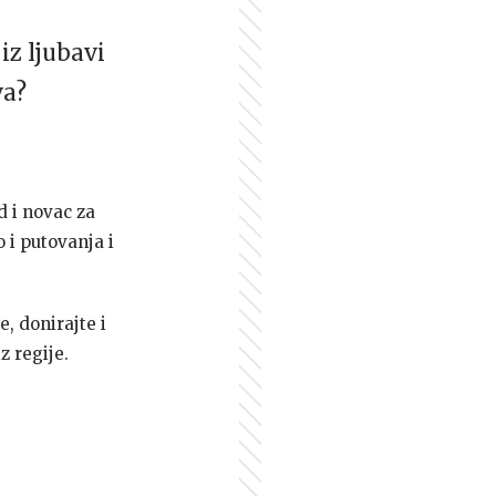
iz ljubavi
va?
d i novac za
 i putovanja i
e, donirajte i
z regije.