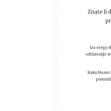
Znate li 
pr
Iza svega š
održavanje st
Kako bismo i 
pomozi