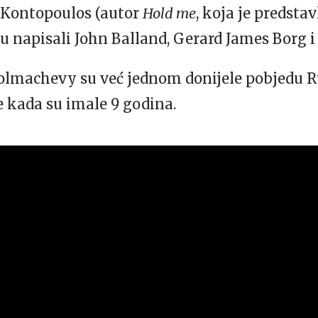
is Kontopoulos (autor
Hold me
, koja je predsta
 su napisali John Balland, Gerard James Borg i
olmachevy su već jednom donijele pobjedu Ru
 kada su imale 9 godina.