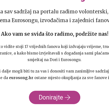
da sav sadržaj na portalu radimo volonterski, 
ema Eurosongu, izvođačima i zajednici fano
Ako vam se sviđa što radimo, podržite nas!
to vidite stoji 17 vrijednih fanova koji izdvajaju vrijeme, tru
ranice, a kako bismo izvještavali s događanja sami plaćamo
smještaj na Dori i Eurosongu.
dalje mogli biti tu za vas i donositi vam zanimljive sadržaj
te da
eurosong.hr
ostane mjesto okupljanja za sve fanove i
Donirajte