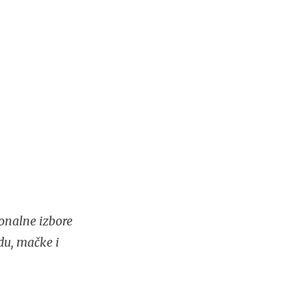
onalne izbore
du, mačke i