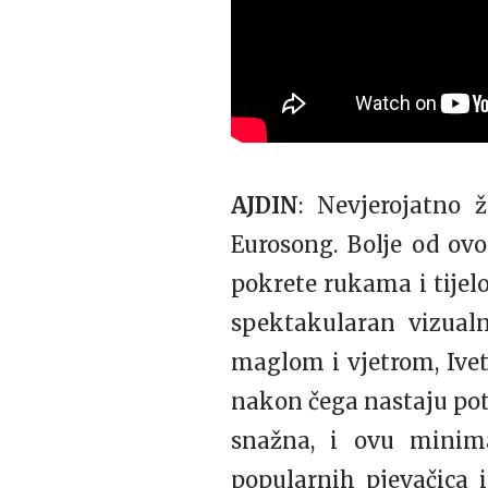
AJDIN
: Nevjerojatno 
Eurosong. Bolje od ovo
pokrete rukama i tijelo
spektakularan vizualn
maglom i vjetrom, Ivet
nakon čega nastaju potp
snažna, i ovu minima
popularnih pjevačica 