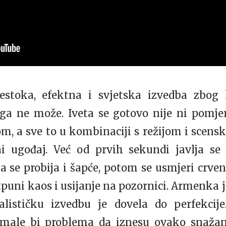
žestoka, efektna i svjetska izvedba zbo
ga ne može. Iveta se gotovo nije ni pomjer
m, a sve to u kombinaciji s režijom i scens
i ugođaj. Već od prvih sekundi javlja se
a se probija i šapće, potom se usmjeri crven
uni kaos i usijanje na pozornici. Armenka j
lističku izvedbu je dovela do perfekcij
imale bi problema da iznesu ovako snaža