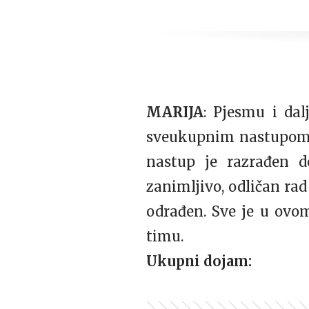
MARIJA
: Pjesmu i dal
sveukupnim nastupom bi
nastup je razrađen do
zanimljivo, odličan rad
odrađen. Sve je u ovo
timu.
Ukupni dojam: