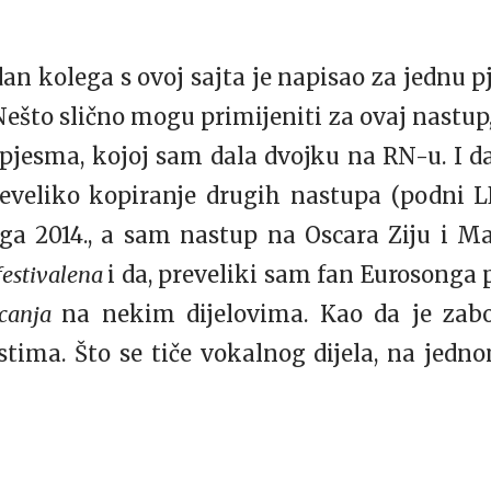
dan kolega s ovoj sajta je napisao za jednu 
Nešto slično mogu primijeniti za ovaj nastu
pjesma, kojoj sam dala dvojku na RN-u. I da
reveliko kopiranje drugih nastupa (podni 
a 2014., a sam nastup na Oscara Ziju i Mar
estivalena
i da, preveliki sam fan Eurosonga 
canja
na nekim dijelovima. Kao da je zabo
tima. Što se tiče vokalnog dijela, na jednom