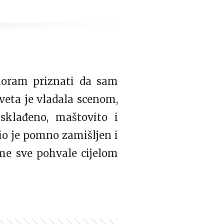
 moram priznati da sam
veta je vladala scenom,
usklađeno, maštovito i
bio je pomno zamišljen i
me sve pohvale cijelom