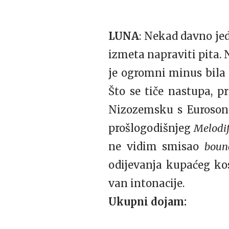
LUNA
: Nekad davno je
izmeta napraviti pita. 
je ogromni minus bila 
Što se tiče nastupa, p
Nizozemsku s Eurosong
prošlogodišnjeg
Melodif
ne vidim smisao
boun
odijevanja kupaćeg kos
van intonacije.
Ukupni dojam: