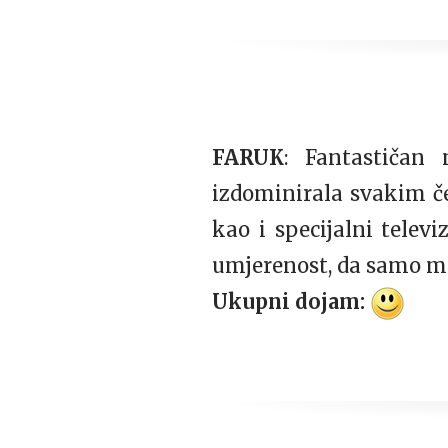
FARUK
: Fantastičan
izdominirala svakim če
kao i specijalni telev
umjerenost, da samo m
Ukupni dojam: