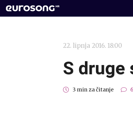
22. lipnja 2016. 18:00
S druge 
3 min za čitanje