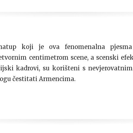
 natup koji je ova fenomenalna pjesma 
tvornim centimetrom scene, a scenski efekti
izijski kadrovi, su korišteni s nevjerovatni
ogu čestitati Armencima.