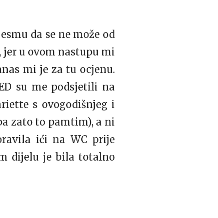
pjesmu da se ne može od
p, jer u ovom nastupu mi
nas mi je za tu ocjenu.
LED su me podsjetili na
iette s ovogodišnjeg i
pa zato to pamtim), a ni
ravila ići na WC prije
 dijelu je bila totalno