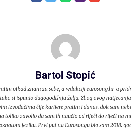
Bartol Stopić
atim otkad znam za sebe, a redakciji eurosong.hr-a prid
i tako si ispunio dugogodišnju želju. Zbog ovog natjecan
im izvođačima čije karijere pratim i danas, dok sam nek
 toliko zavolio da sam ih naučio od riječi do riječi na 
oznatom jeziku. Prvi put na Eurosongu bio sam 2018. god