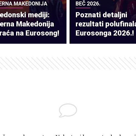
ERNA MAKEDONIJA
BEČ 2026.
donski mediji:
Poznati detaljni
verna Makedonija
rezultati polufinal
raća na Eurosong!
Eurosonga 2026.!