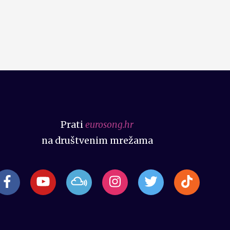
Prati
eurosong.hr
na društvenim mrežama