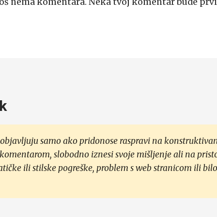
Još nema komentara. Neka tvoj komentar bude prvi
k
objavljuju samo ako pridonose raspravi na konstruktivan
 komentarom, slobodno iznesi svoje mišljenje ali na prist
čke ili stilske pogreške, problem s web stranicom ili bilo