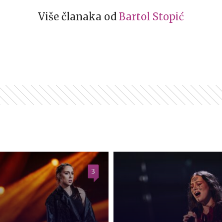
Više članaka od
Bartol Stopić
3