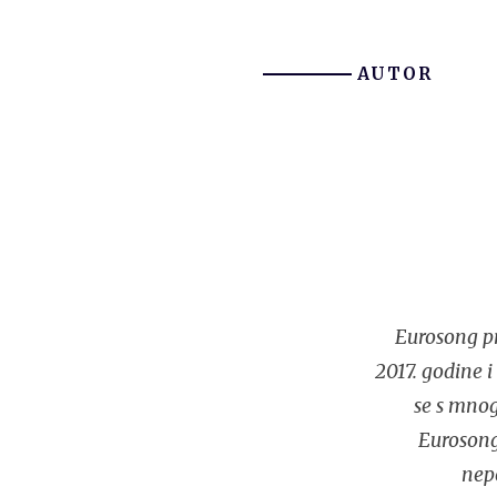
AUTOR
Eurosong pr
2017. godine 
se s mnog
Eurosonga
nep