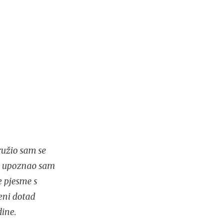
ružio sam se
ja upoznao sam
e pjesme s
meni dotad
ine.