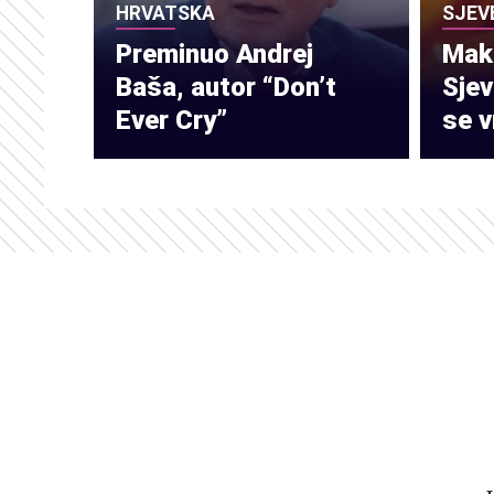
HRVATSKA
SJEV
Preminuo Andrej
Make
Baša, autor “Don’t
Sje
Ever Cry”
se v