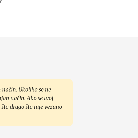
?
 način. Ukoliko se ne
ojan način. Ako se tvoj
 što drugo što nije vezano