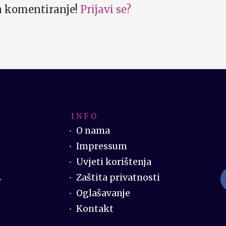
za komentiranje!
Prijavi se?
I N F O
O nama
Impressum
Uvjeti korištenja
Zaštita privatnosti
.
Oglašavanje
Kontakt