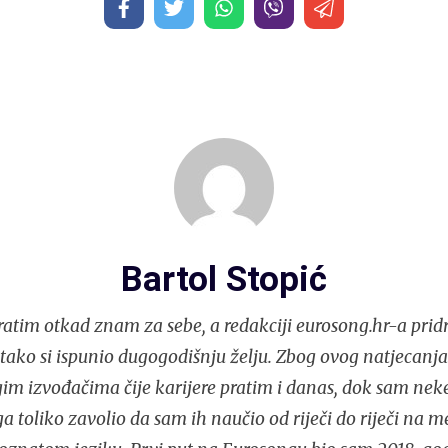
Bartol Stopić
atim otkad znam za sebe, a redakciji eurosong.hr-a prid
i tako si ispunio dugogodišnju želju. Zbog ovog natjecan
im izvođačima čije karijere pratim i danas, dok sam nek
 toliko zavolio da sam ih naučio od riječi do riječi na 