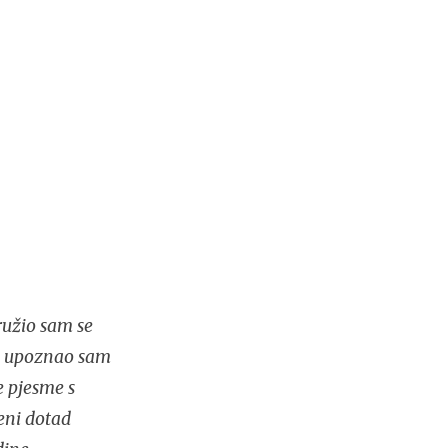
ružio sam se
ja upoznao sam
e pjesme s
meni dotad