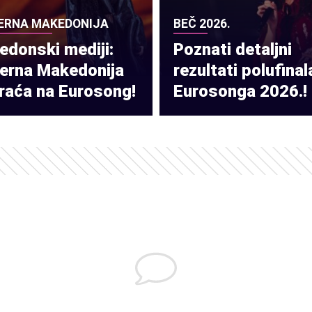
ERNA MAKEDONIJA
BEČ 2026.
donski mediji:
Poznati detaljni
verna Makedonija
rezultati polufinal
raća na Eurosong!
Eurosonga 2026.!