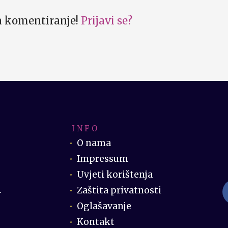
za komentiranje!
Prijavi se?
I N F O
O nama
Impressum
Uvjeti korištenja
Zaštita privatnosti
.
Oglašavanje
Kontakt