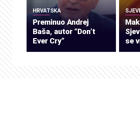
HRVATSKA
SJEV
Preminuo Andrej
Make
Baša, autor “Don’t
Sje
Ever Cry”
se v