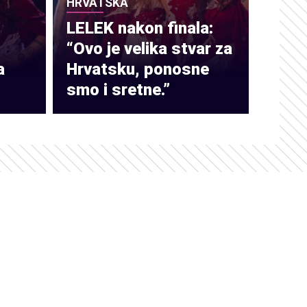
HRVATSKA
LELEK nakon finala:
“Ovo je velika stvar za
a
Hrvatsku, ponosne
smo i sretne.”