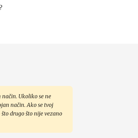
?
 način. Ukoliko se ne
ojan način. Ako se tvoj
 što drugo što nije vezano