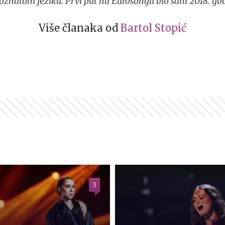
oznatom jeziku. Prvi put na Eurosongu bio sam 2018. god
Više članaka od
Bartol Stopić
3