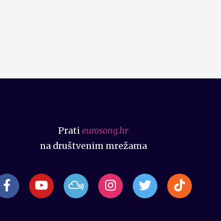
Prati
eurosong.hr
na društvenim mrežama