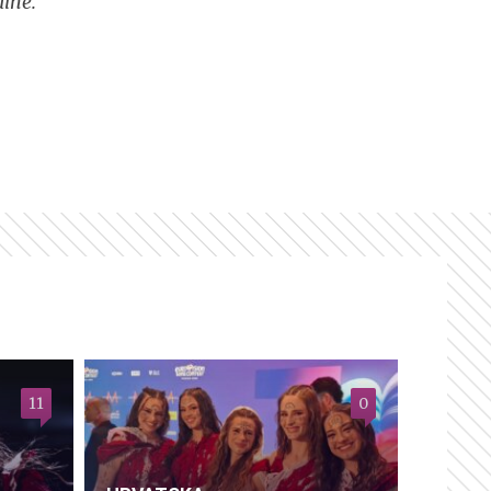
ine.
11
0