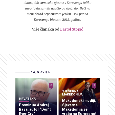
danas, dok sam neke pjesme s Eurosonga toliko
zavolio da sam ih naučio od riječi do riječi na
meni dotad nepoznatom jeziku. Prvi put na
Eurosongu bio sam 2018. godine.
Više članaka od
Bartol Stopić
NAJNOVIJE
0
3
SJEVERNA
MAKEDONIJA
HRVATSKA
Makedonski mediji:
Preminuo Andrej
Sjeverna
Baša, autor “Don’t
Makedonija se
Ever Cry”
vraća na Eurosong!