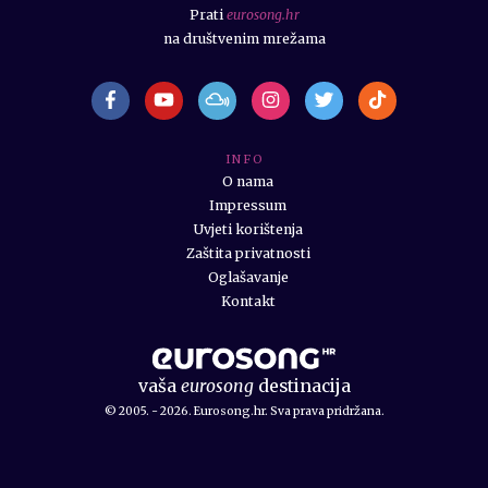
Prati
eurosong.hr
na društvenim mrežama
I N F O
O nama
Impressum
Uvjeti korištenja
Zaštita privatnosti
Oglašavanje
Kontakt
vaša
eurosong
destinacija
© 2005. - 2026. Eurosong.hr. Sva prava pridržana.