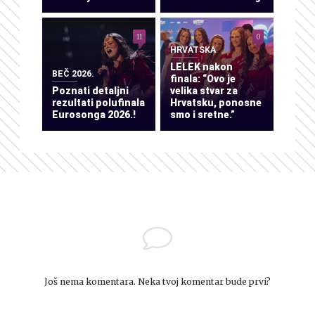
11
0
HRVATSKA
LELEK nakon
BEČ 2026.
finala: “Ovo je
Poznati detaljni
velika stvar za
rezultati polufinala
Hrvatsku, ponosne
Eurosonga 2026.!
smo i sretne.”
Još nema komentara. Neka tvoj komentar bude prvi?