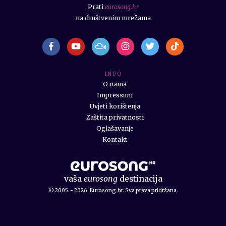
Prati
eurosong.hr
na društvenim mrežama
I N F O
O nama
Impressum
Uvjeti korištenja
Zaštita privatnosti
Oglašavanje
Kontakt
vaša
eurosong
destinacija
© 2005. - 2026. Eurosong.hr. Sva prava pridržana.