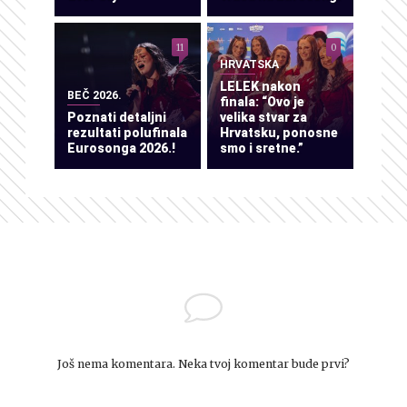
11
0
HRVATSKA
LELEK nakon
BEČ 2026.
finala: “Ovo je
Poznati detaljni
velika stvar za
rezultati polufinala
Hrvatsku, ponosne
Eurosonga 2026.!
smo i sretne.”
Još nema komentara. Neka tvoj komentar bude prvi?