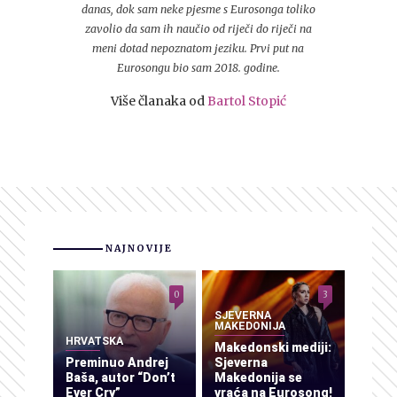
danas, dok sam neke pjesme s Eurosonga toliko
zavolio da sam ih naučio od riječi do riječi na
meni dotad nepoznatom jeziku. Prvi put na
Eurosongu bio sam 2018. godine.
Više članaka od
Bartol Stopić
NAJNOVIJE
0
3
SJEVERNA
MAKEDONIJA
HRVATSKA
Makedonski mediji:
Preminuo Andrej
Sjeverna
Baša, autor “Don’t
Makedonija se
Ever Cry”
vraća na Eurosong!