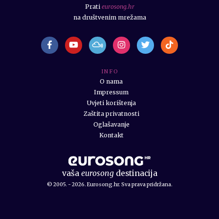
Prati
eurosong.hr
na društvenim mrežama
I N F O
O nama
Impressum
Uvjeti korištenja
Zaštita privatnosti
Oglašavanje
Kontakt
vaša
eurosong
destinacija
© 2005. - 2026. Eurosong.hr. Sva prava pridržana.