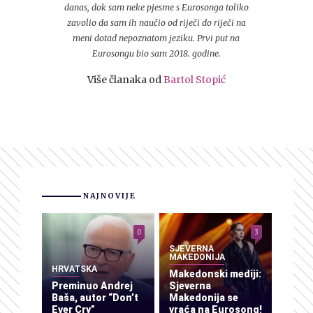
danas, dok sam neke pjesme s Eurosonga toliko
zavolio da sam ih naučio od riječi do riječi na
meni dotad nepoznatom jeziku. Prvi put na
Eurosongu bio sam 2018. godine.
Više članaka od
Bartol Stopić
NAJNOVIJE
0
3
SJEVERNA
MAKEDONIJA
HRVATSKA
Makedonski mediji:
Preminuo Andrej
Sjeverna
Baša, autor “Don’t
Makedonija se
Ever Cry”
vraća na Eurosong!