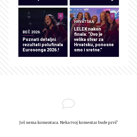
11
0
HRVATSKA
LELEK nakon
BEČ 2026.
finala: “Ovo je
Poznati detaljni
velika stvar za
rezultati polufinala
Hrvatsku, ponosne
Eurosonga 2026.!
smo i sretne.”
Još nema komentara. Neka tvoj komentar bude prvi?