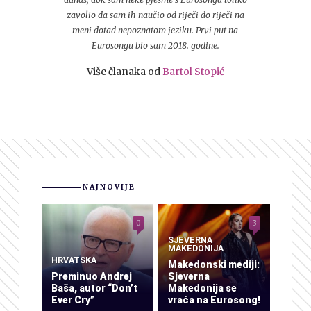
zavolio da sam ih naučio od riječi do riječi na
meni dotad nepoznatom jeziku. Prvi put na
Eurosongu bio sam 2018. godine.
Više članaka od
Bartol Stopić
NAJNOVIJE
0
3
SJEVERNA
MAKEDONIJA
HRVATSKA
Makedonski mediji:
Preminuo Andrej
Sjeverna
Baša, autor “Don’t
Makedonija se
Ever Cry”
vraća na Eurosong!