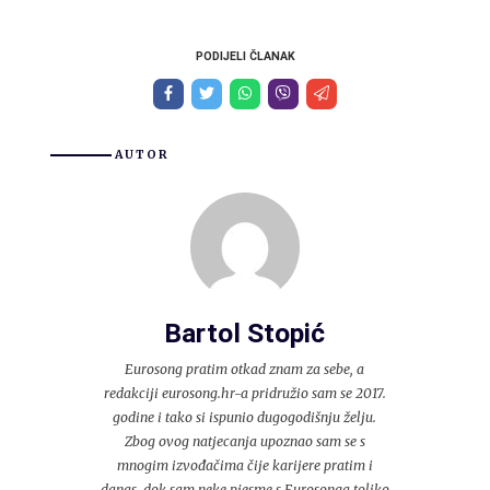
PODIJELI ČLANAK
AUTOR
Bartol Stopić
Eurosong pratim otkad znam za sebe, a
redakciji eurosong.hr-a pridružio sam se 2017.
godine i tako si ispunio dugogodišnju želju.
Zbog ovog natjecanja upoznao sam se s
mnogim izvođačima čije karijere pratim i
danas, dok sam neke pjesme s Eurosonga toliko