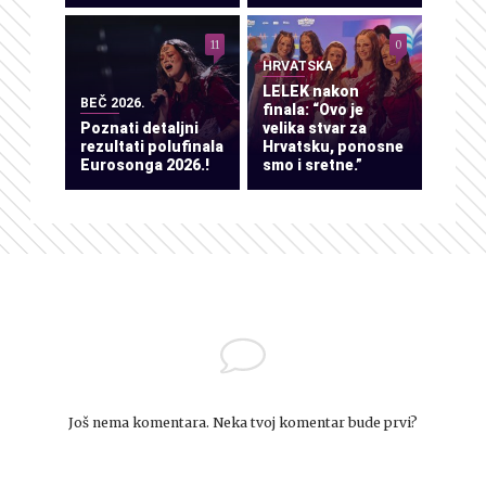
11
0
HRVATSKA
LELEK nakon
BEČ 2026.
finala: “Ovo je
Poznati detaljni
velika stvar za
rezultati polufinala
Hrvatsku, ponosne
Eurosonga 2026.!
smo i sretne.”
Još nema komentara. Neka tvoj komentar bude prvi?