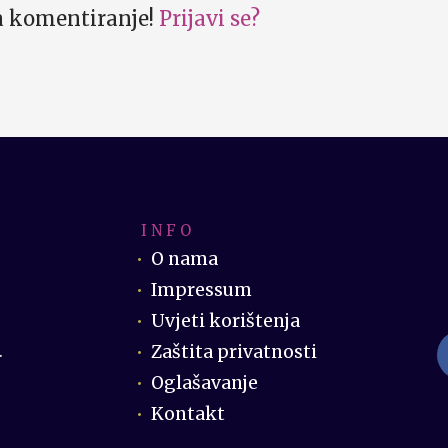
za komentiranje!
Prijavi se?
I N F O
O nama
Impressum
Uvjeti korištenja
Zaštita privatnosti
.
Oglašavanje
Kontakt