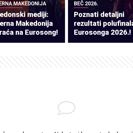
ERNA MAKEDONIJA
BEČ 2026.
donski mediji:
Poznati detaljni
verna Makedonija
rezultati polufinal
raća na Eurosong!
Eurosonga 2026.!