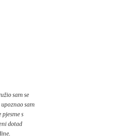
ružio sam se
ja upoznao sam
e pjesme s
meni dotad
ine.