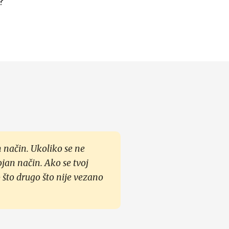
?
 način. Ukoliko se ne
ojan način. Ako se tvoj
 što drugo što nije vezano