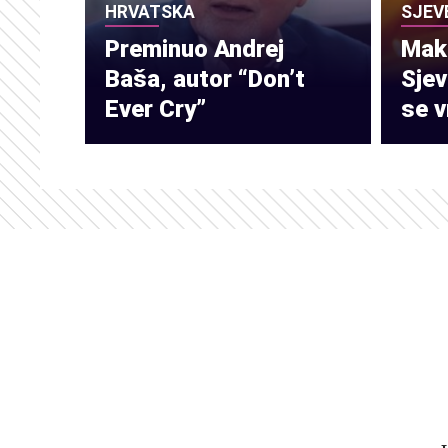
HRVATSKA
SJEV
Preminuo Andrej
Make
Baša, autor “Don’t
Sje
Ever Cry”
se v