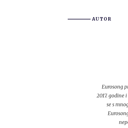
AUTOR
Eurosong pr
2017. godine 
se s mnog
Eurosonga
nep