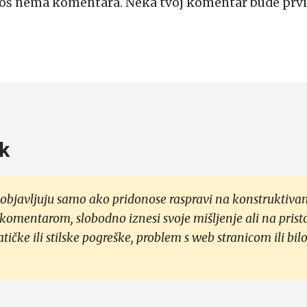
Još nema komentara. Neka tvoj komentar bude prvi
k
objavljuju samo ako pridonose raspravi na konstruktivan
 komentarom, slobodno iznesi svoje mišljenje ali na prist
čke ili stilske pogreške, problem s web stranicom ili bilo