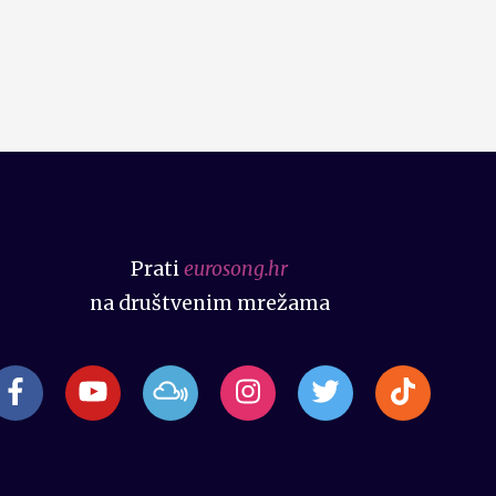
Prati
eurosong.hr
na društvenim mrežama