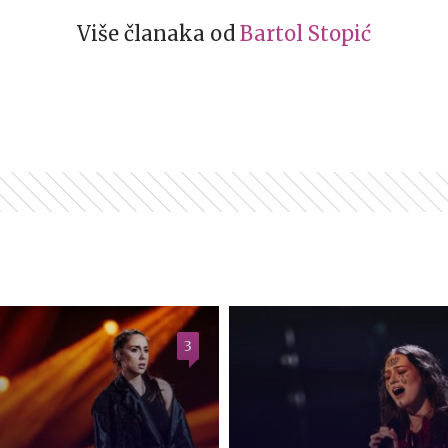
Više članaka od
Bartol Stopić
3