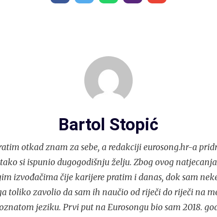
Bartol Stopić
atim otkad znam za sebe, a redakciji eurosong.hr-a prid
i tako si ispunio dugogodišnju želju. Zbog ovog natjecan
im izvođačima čije karijere pratim i danas, dok sam nek
 toliko zavolio da sam ih naučio od riječi do riječi na 
oznatom jeziku. Prvi put na Eurosongu bio sam 2018. god