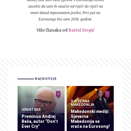
zavolio da sam ih naučio od riječi do riječi na
meni dotad nepoznatom jeziku. Prvi put na
Eurosongu bio sam 2018. godine.
Više članaka od
Bartol Stopić
NAJNOVIJE
0
3
SJEVERNA
MAKEDONIJA
HRVATSKA
Makedonski mediji:
Preminuo Andrej
Sjeverna
Baša, autor “Don’t
Makedonija se
Ever Cry”
vraća na Eurosong!