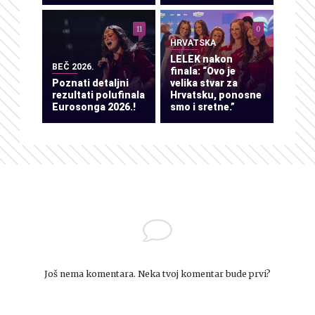
11
0
HRVATSKA
LELEK nakon
BEČ 2026.
finala: “Ovo je
Poznati detaljni
velika stvar za
rezultati polufinala
Hrvatsku, ponosne
Eurosonga 2026.!
smo i sretne.”
Još nema komentara. Neka tvoj komentar bude prvi?