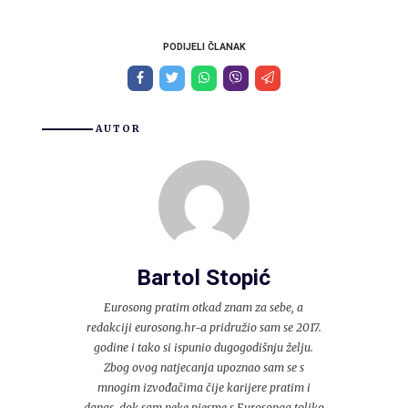
PODIJELI ČLANAK
AUTOR
Bartol Stopić
Eurosong pratim otkad znam za sebe, a
redakciji eurosong.hr-a pridružio sam se 2017.
godine i tako si ispunio dugogodišnju želju.
Zbog ovog natjecanja upoznao sam se s
mnogim izvođačima čije karijere pratim i
danas, dok sam neke pjesme s Eurosonga toliko