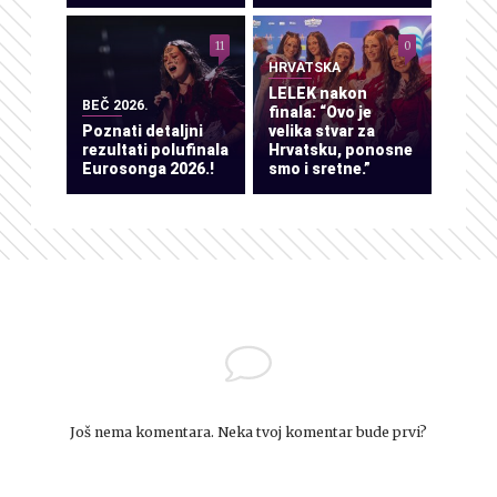
11
0
HRVATSKA
LELEK nakon
BEČ 2026.
finala: “Ovo je
Poznati detaljni
velika stvar za
rezultati polufinala
Hrvatsku, ponosne
Eurosonga 2026.!
smo i sretne.”
Još nema komentara. Neka tvoj komentar bude prvi?