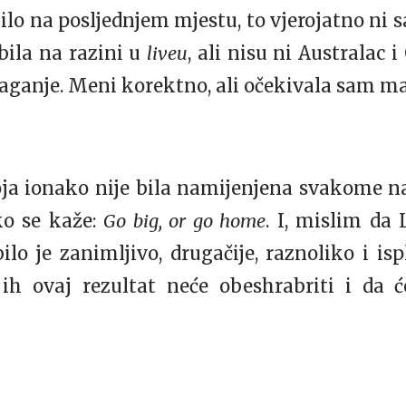
ilo na posljednjem mjestu, to vjerojatno ni
bila na razini u
liveu
, ali nisu ni Australac 
aganje. Meni korektno, ali očekivala sam mal
a ionako nije bila namijenjena svakome na
ko se kaže:
Go big, or go home
. I, mislim da L
ilo je zanimljivo, drugačije, raznoliko i is
ih ovaj rezultat neće obeshrabriti i da 