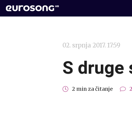
02. srpnja 2017. 17:59
S druge 
2 min za čitanje