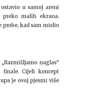
ostavio u samoj areni
o preko malih ekrana.
ve probe, kad sam mislio
u „Razmišljamo naglas“
inale. Cijeli koncept
tupa je ovoj pjesmi više