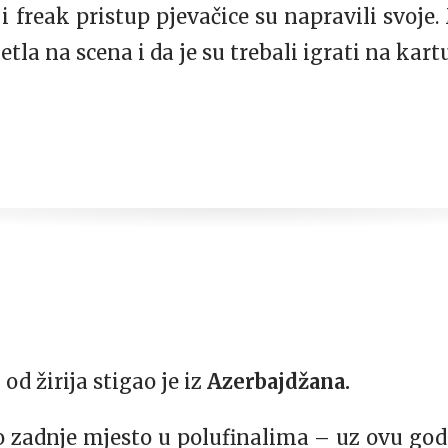
 i freak pristup pjevačice su napravili svoje
etla na scena i da je su trebali igrati na kart
 od žirija stigao je iz
Azerbajdžana.
to zadnje mjesto u polufinalima – uz ovu godin