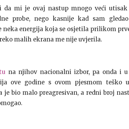
 da mi je ovaj nastup mnogo veći utisak 
lne probe, nego kasnije kad sam gleda
e neka energija koja se osjetila prilikom pr
preko malih ekrana me nije uvjerila.
rtu
na njihov nacionalni izbor, pa onda i 
ja ove godine s ovom pjesmom teško u f
a je bio malo preagresivan, a redni broj nas
omogao.