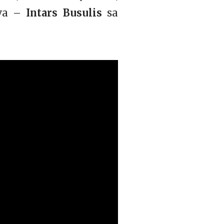
ova –
Intars Busulis
sa