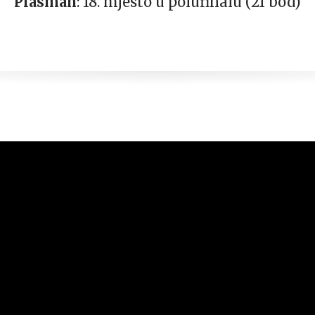
Plasman
: 18. mjesto u polufinalu (21 bod)