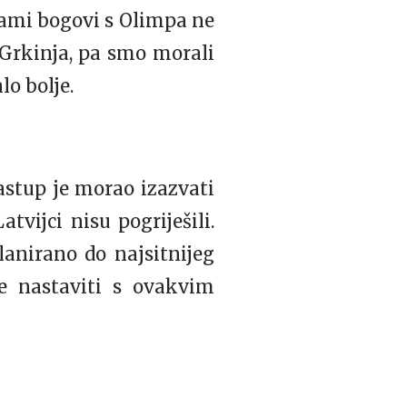
 sami bogovi s Olimpa ne
i Grkinja, pa smo morali
o bolje.
stup je morao izazvati
atvijci nisu pogriješili.
planirano do najsitnijeg
će nastaviti s ovakvim