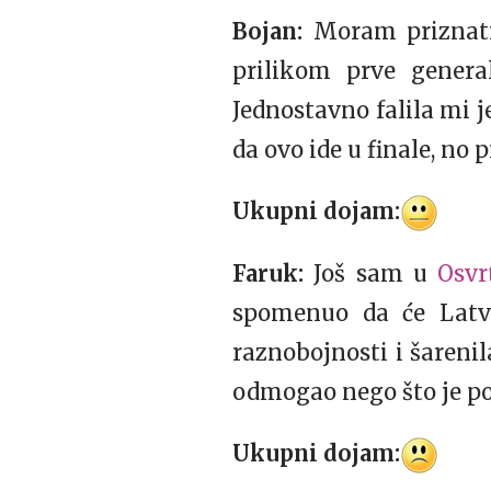
Bojan:
Moram priznati
prilikom prve genera
Jednostavno falila mi j
da ovo ide u finale, no 
Ukupni dojam:
Faruk:
Još sam u
Osv
spomenuo da će Latvi
raznobojnosti i šarenil
odmogao nego što je p
Ukupni dojam: