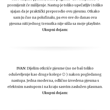
promijenit će mišljenje. Nastup je toliko upečatljiv i toliko
sjajan da je praktički preporodio ovu pjesmu. Otkako
sam ju čuo na polufinalu, pa evo sve do danas ova
pjesma niti jednog trenutka nije sišla sa moje playliste.
Ukupni dojam:
IVAN
: Dijelim otkriće pjesme (no ne baš toliko
oduševljenje kao druge kolege 🙂 ) nakon pogledanog
nastupa. Jedna moderna, odlično izvedena pjesma s
efektnim nastupom i na kraju sasvim zaslužen plasman.
Ukupni dojam: