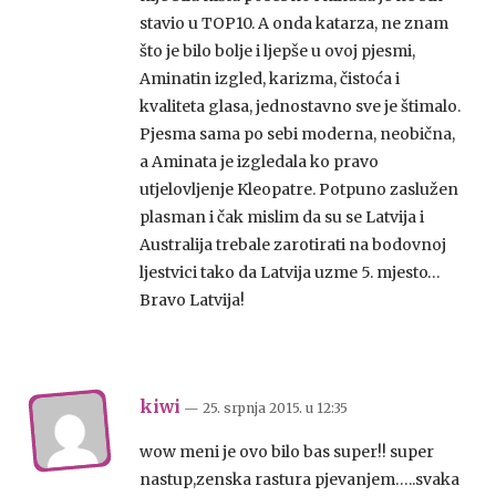
stavio u TOP10. A onda katarza, ne znam
što je bilo bolje i ljepše u ovoj pjesmi,
Aminatin izgled, karizma, čistoća i
kvaliteta glasa, jednostavno sve je štimalo.
Pjesma sama po sebi moderna, neobična,
a Aminata je izgledala ko pravo
utjelovljenje Kleopatre. Potpuno zaslužen
plasman i čak mislim da su se Latvija i
Australija trebale zarotirati na bodovnoj
ljestvici tako da Latvija uzme 5. mjesto…
Bravo Latvija!
kiwi
— 25. srpnja 2015.
u
12:35
wow meni je ovo bilo bas super!! super
nastup,zenska rastura pjevanjem…..svaka