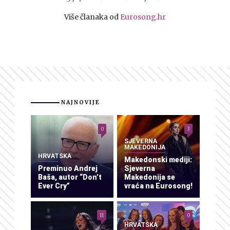
Više članaka od
Eurosong.hr
NAJNOVIJE
0
3
SJEVERNA
MAKEDONIJA
HRVATSKA
Makedonski mediji:
Preminuo Andrej
Sjeverna
Baša, autor “Don’t
Makedonija se
Ever Cry”
vraća na Eurosong!
11
0
HRVATSKA