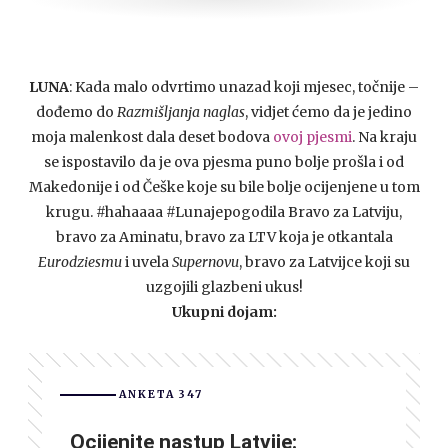
LUNA
: Kada malo odvrtimo unazad koji mjesec, točnije –
dođemo do
Razmišljanja naglas
, vidjet ćemo da je jedino
moja malenkost dala deset bodova
ovoj pjesmi
. Na kraju
se ispostavilo da je ova pjesma puno bolje prošla i od
Makedonije i od Češke koje su bile bolje ocijenjene u tom
krugu. #hahaaaa #Lunajepogodila Bravo za Latviju,
bravo za Aminatu, bravo za LTV koja je otkantala
Eurodziesmu
i uvela
Supernovu
, bravo za Latvijce koji su
uzgojili glazbeni ukus!
Ukupni dojam:
ANKETA 347
Ocijenite nastup Latvije: