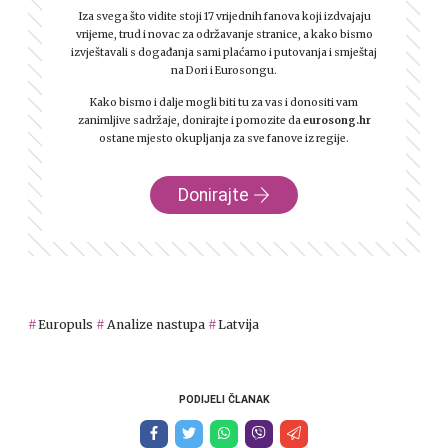
Iza svega što vidite stoji 17 vrijednih fanova koji izdvajaju
vrijeme, trud i novac za održavanje stranice, a kako bismo
izvještavali s događanja sami plaćamo i putovanja i smještaj
na Dori i Eurosongu.
Kako bismo i dalje mogli biti tu za vas i donositi vam
zanimljive sadržaje, donirajte i pomozite da
eurosong.hr
ostane mjesto okupljanja za sve fanove iz regije.
Donirajte
Europuls
Analize nastupa
Latvija
PODIJELI ČLANAK