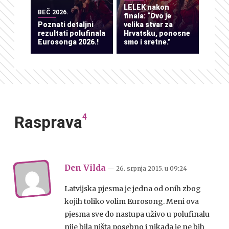
LELEK nakon
BEČ 2026.
finala: “Ovo je
Poznati detaljni
velika stvar za
rezultati polufinala
Hrvatsku, ponosne
Eurosonga 2026.!
smo i sretne.”
4
Rasprava
Den Vilda
— 26. srpnja 2015.
u
09:24
Latvijska pjesma je jedna od onih zbog
kojih toliko volim Eurosong. Meni ova
pjesma sve do nastupa uživo u polufinalu
nije bila ništa posebno i nikada je ne bih