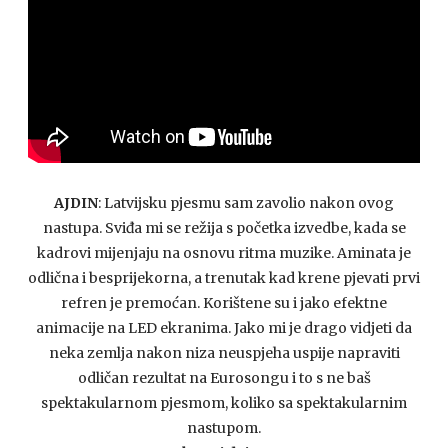
AJDIN
: Latvijsku pjesmu sam zavolio nakon ovog
nastupa. Sviđa mi se režija s početka izvedbe, kada se
kadrovi mijenjaju na osnovu ritma muzike. Aminata je
odlična i besprijekorna, a trenutak kad krene pjevati prvi
refren je premoćan. Korištene su i jako efektne
animacije na LED ekranima. Jako mi je drago vidjeti da
neka zemlja nakon niza neuspjeha uspije napraviti
odličan rezultat na Eurosongu i to s ne baš
spektakularnom pjesmom, koliko sa spektakularnim
nastupom.