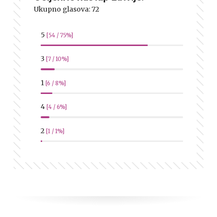
Ukupno glasova:
72
5
[54 / 75%]
3
[7 / 10%]
1
[6 / 8%]
4
[4 / 6%]
2
[1 / 1%]