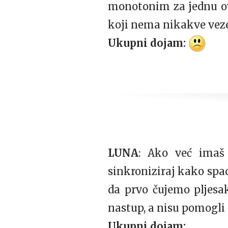
monotonim za jednu ova
koji nema nikakve vez
Ukupni dojam:
LUNA
: Ako već imaš 
sinkroniziraj kako spad
da prvo čujemo pljesak
nastup, a nisu pomogli 
Ukupni dojam: