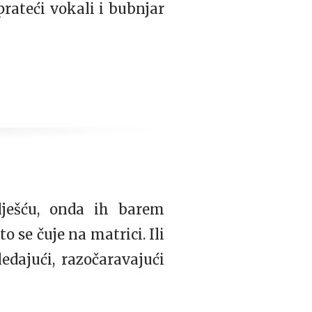
rateći vokali i bubnjar
lješću, onda ih barem
 se čuje na matrici. Ili
edajući, razočaravajući