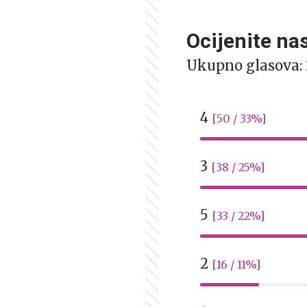
Ocijenite na
Ukupno glasova:
4
[50 / 33%]
3
[38 / 25%]
5
[33 / 22%]
2
[16 / 11%]