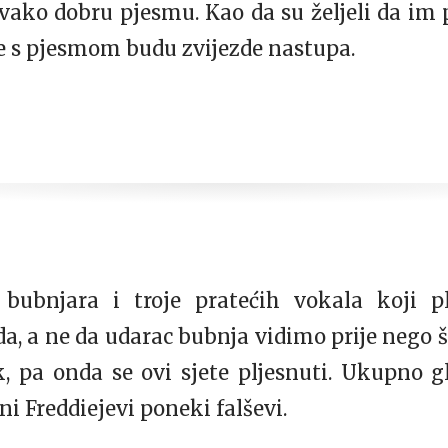
ko dobru pjesmu. Kao da su željeli da im p
e s pjesmom budu zvijezde nastupa.
bubnjara i troje pratećih vokala koji p
a, a ne da udarac bubnja vidimo prije nego što
, pa onda se ovi sjete pljesnuti. Ukupno gl
ni Freddiejevi poneki falševi.