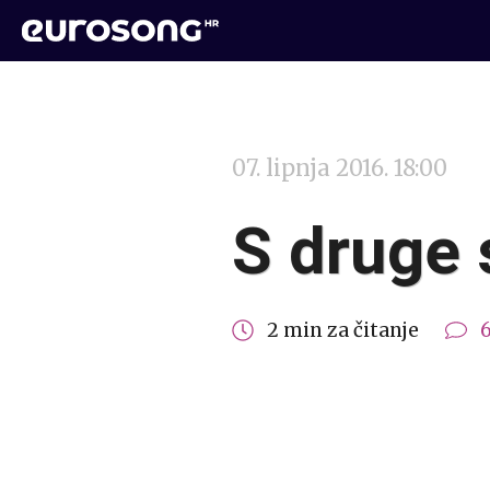
07. lipnja 2016. 18:00
S druge 
2 min za čitanje