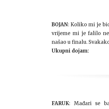
BOJAN
: Koliko mi je b
vrijeme mi je falilo ne
našao u finalu. Svakako
Ukupni dojam:
FARUK
: Mađari se ba