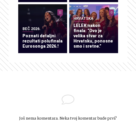
11
0
HRVATSKA
LELEK nakon
BEČ 2026.
finala: “Ovo je
Poznati detaljni
velika stvar za
rezultati polufinala
Hrvatsku, ponosne
Eurosonga 2026.!
smo i sretne.”
Još nema komentara. Neka tvoj komentar bude prvi?