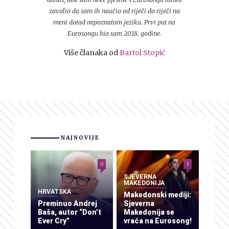
zavolio da sam ih naučio od riječi do riječi na
meni dotad nepoznatom jeziku. Prvi put na
Eurosongu bio sam 2018. godine.
Više članaka od
Bartol Stopić
NAJNOVIJE
0
3
SJEVERNA
MAKEDONIJA
HRVATSKA
Makedonski mediji:
Preminuo Andrej
Sjeverna
Baša, autor “Don’t
Makedonija se
Ever Cry”
vraća na Eurosong!