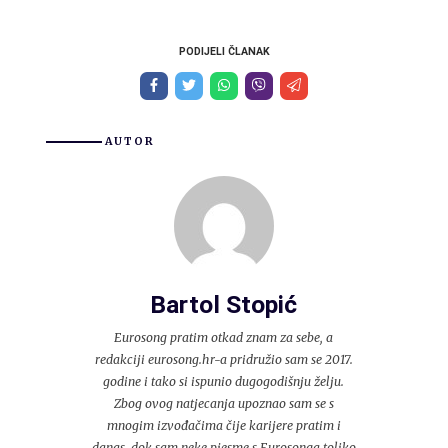
PODIJELI ČLANAK
AUTOR
Bartol Stopić
Eurosong pratim otkad znam za sebe, a
redakciji eurosong.hr-a pridružio sam se 2017.
godine i tako si ispunio dugogodišnju želju.
Zbog ovog natjecanja upoznao sam se s
mnogim izvođačima čije karijere pratim i
danas, dok sam neke pjesme s Eurosonga toliko